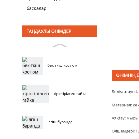
басқалар
ТАҢДАУЛЫ ӨНІМДЕР
бекіткіш костюм
ӨНІМНІҢ 
Бөлім атауы:
і
кірістірілген гайка
Материал: көм
Аяқтау: мыр
ілгіш бұранда
Өлшемдері: 10