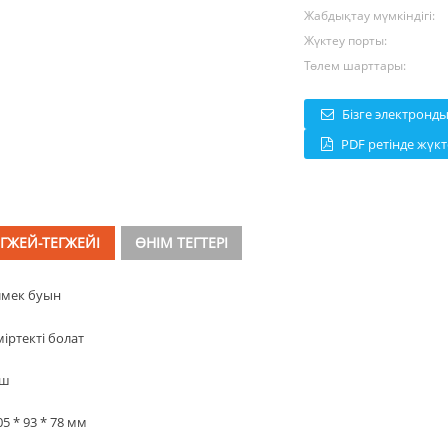
Жабдықтау мүмкіндігі:
Жүктеу порты:
Төлем шарттары:
Бізге электронд
PDF ретінде жүк
ЕГЖЕЙ-ТЕГЖЕЙІ
ӨНІМ ТЕГТЕРІ
лмек буын
іртекті болат
ыш
5 * 93 * 78 мм