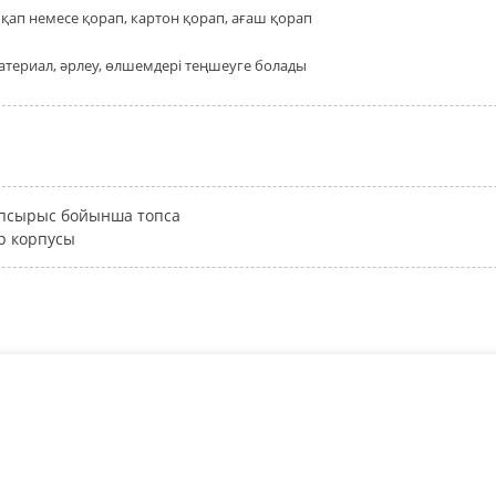
қап немесе қорап, картон қорап, ағаш қорап
атериал, әрлеу, өлшемдері теңшеуге болады
псырыс бойынша топса
р корпусы