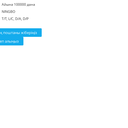
Айына 100000 дана
NINGBO
T/T, L/C, D/A, D/P
ық поштаны жіберіңіз
теп алыңыз