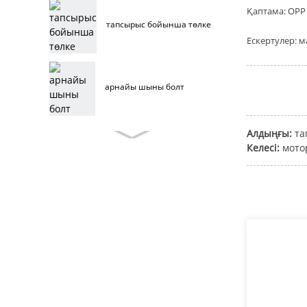
Қаптама: OPP 
тапсырыс бойынша төлке
Ескертулер: м
арнайы шыны болт
Алдыңғы:
та
тапсырыс беруші жиһаз
Келесі:
мото
болттары
тот баспайтын болаттан
жасалған жиһаз
болттары
жиһаз болттары