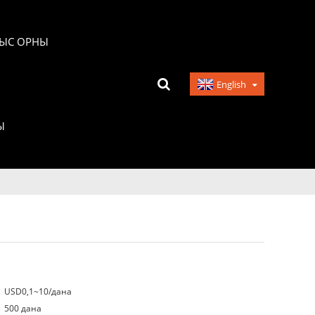
ЫС ОРНЫ
English
Ы
USD0,1~10/дана
500 дана