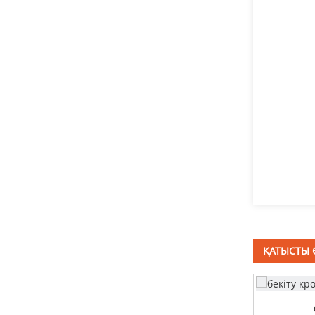
T басты болт
тот баспайтын
болаттан жасалған
төртбұрышты мойын
бұрандалары DIN603
Саңырауқұлақ басы
төртбұрышты мойын
бұрандалары DIN603
терең тартылған
резервуар
ҚАТЫСТЫ 
тот баспайтын болаттан
жасалған кронштейн
бекіту кронштейні