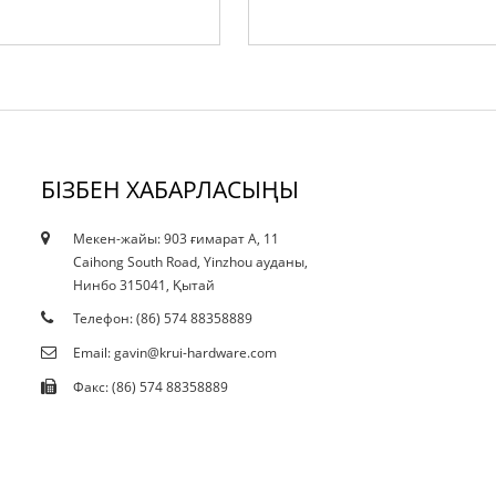
БІЗБЕН ХАБАРЛАСЫҢЫ
Мекен-жайы: 903 ғимарат A, 11
10.12.21
Caihong South Road, Yinzhou ауданы,
Ағымдағы қысқарту даққа әсер ете ме...
Нинбо 315041, Қытай
Телефон: (86) 574 88358889
Email: gavin@krui-hardware.com
Факс: (86) 574 88358889