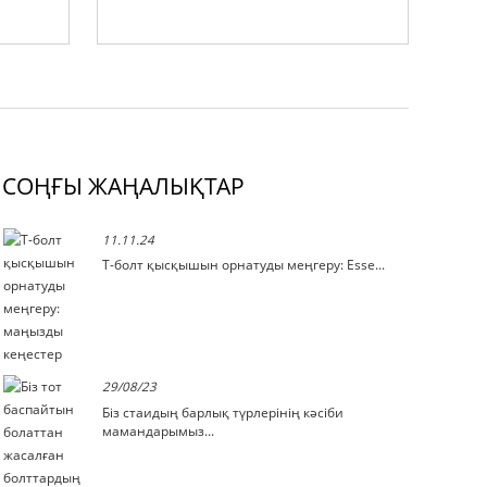
СОҢҒЫ ЖАҢАЛЫҚТАР
11.11.24
Т-болт қысқышын орнатуды меңгеру: Esse...
29/08/23
Біз стаидың барлық түрлерінің кәсіби
мамандарымыз...