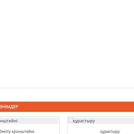
ӨНІМДЕР
бекіту кронштейні
құрастыру