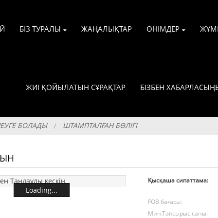
ҮЙ
БІЗ ТУРАЛЫ
ЖАҢАЛЫҚТАР
ӨНІМДЕР
ЖҰМ
ЖИІ ҚОЙЫЛАТЫН СҰРАҚТАР
БІЗБЕН ХАБАРЛАСЫҢ
ШЕУГЕ БОЛАДЫ
ШТАМПТАЛҒАН БӨЛІГІ
УЫН
Қысқаша сипаттама:
Loading...
FOB бағасы:
Мин.Тапсырыс саны: