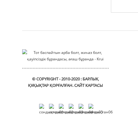
мотор корпусы
Монтаждау кронштейні
жылжымалы_кронштейн
© COPYRIGHT - 2010-2020 : БАРЛЫҚ
ҚҰҚЫҚТАР ҚОРҒАЛҒАН.
САЙТ КАРТАСЫ
DIN912
алтыбұрышты
розетканың бас
қақпағы
бұрандалары
Фланецті втулка