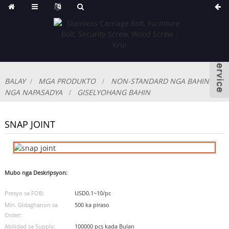
BALAY
MGA PRODUKTO
NON-STANDARD NGA BAHIN
NGA NAPASADYA
GISELYOHANG BAHIN
SNAP JOINT
Mubo nga Deskripsyon:
Presyo sa FOB:
USD0.1~10/pc
Min. Gidaghanon sa
500 ka piraso
Order:
Abilidad sa Supply:
100000 pcs kada Bulan