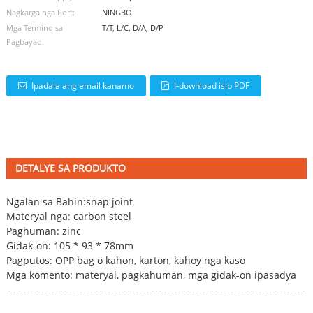
Nagkarga nga Port:
NINGBO
Mga Termino sa
T/T, L/C, D/A, D/P
Pagbayad:
Ipadala ang email kanamo
I-download isip PDF
DETALYE SA PRODUKTO
Ngalan sa Bahin:
snap joint
Materyal nga: carbon steel
Paghuman: zinc
Gidak-on: 105 * 93 * 78mm
Pagputos: OPP bag o kahon, karton, kahoy nga kaso
Mga komento: materyal, pagkahuman, mga gidak-on ipasadya