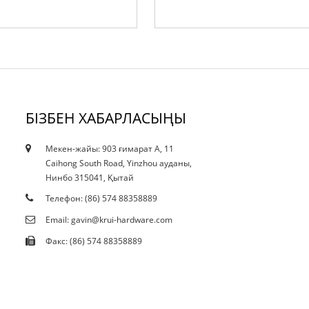
БІЗБЕН ХАБАРЛАСЫҢЫ
Мекен-жайы: 903 ғимарат A, 11
10.12.21
Caihong South Road, Yinzhou ауданы,
Ағымдағы қысқарту даққа әсер ете ме...
Нинбо 315041, Қытай
Телефон: (86) 574 88358889
Email: gavin@krui-hardware.com
Факс: (86) 574 88358889