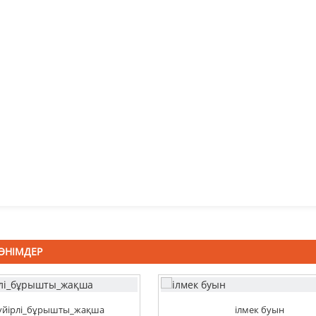
ӨНІМДЕР
бүйірлі_бұрышты_жақша
ілмек буын