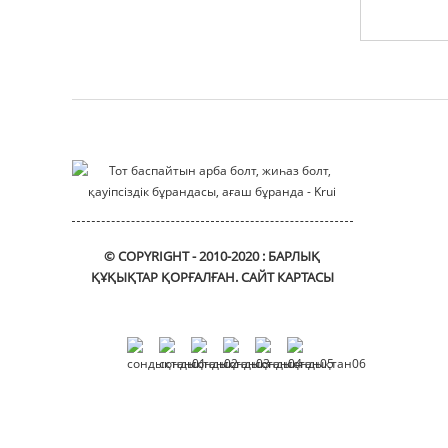
мотор корпусы
Монтаждау кронштейні
жылжымалы_кронштейн
© COPYRIGHT - 2010-2020 : БАРЛЫҚ
ҚҰҚЫҚТАР ҚОРҒАЛҒАН.
САЙТ КАРТАСЫ
DIN912
алтыбұрышты
розетканың бас
қақпағы
бұрандалары
Фланецті втулка