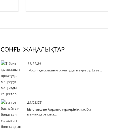
СОҢҒЫ ЖАҢАЛЫҚТАР
11.11.24
Т-болт қысқышын орнатуды меңгеру: Esse...
29/08/23
Біз стаидың барлық түрлерінің кәсіби
мамандарымыз...