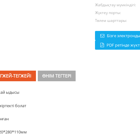
Жабдықтау мүмкіндігі:
Жүктеу порты:
Төлем шарттары:
Бізге электронд
PDF ретінде жүк
ЕГЖЕЙ-ТЕГЖЕЙІ
ӨНІМ ТЕГТЕРІ
ай ыдысы
іртекті болат
анған
20*280*110мм