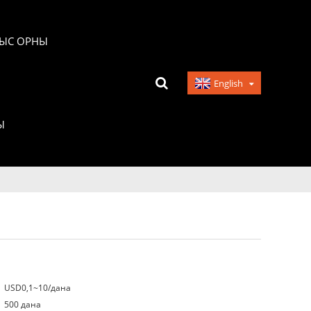
ЫС ОРНЫ
English
Ы
USD0,1~10/дана
500 дана