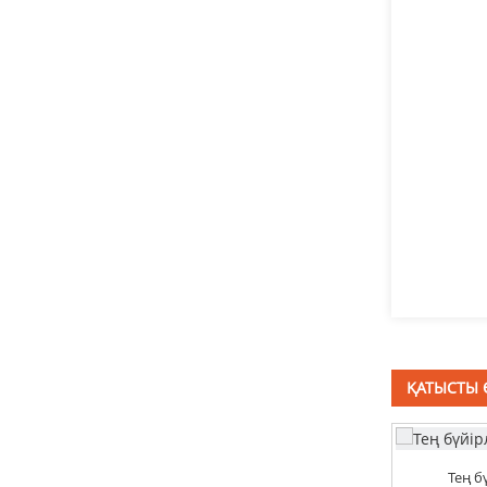
T басты болт
тот баспайтын
болаттан жасалған
төртбұрышты мойын
бұрандалары DIN603
Саңырауқұлақ басы
төртбұрышты мойын
бұрандалары DIN603
терең тартылған
резервуар
ҚАТЫСТЫ 
тот баспайтын болаттан
жасалған кронштейн
тұрғын үй
Тең 