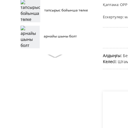
Қаптама: OPP 
тапсырыс бойынша төлке
Ескертулер: м
арнайы шыны болт
Алдыңғы:
Бе
тапсырыс беруші жиһаз
Келесі:
Штам
болттары
тот баспайтын болаттан
жасалған жиһаз
болттары
жиһаз болттары