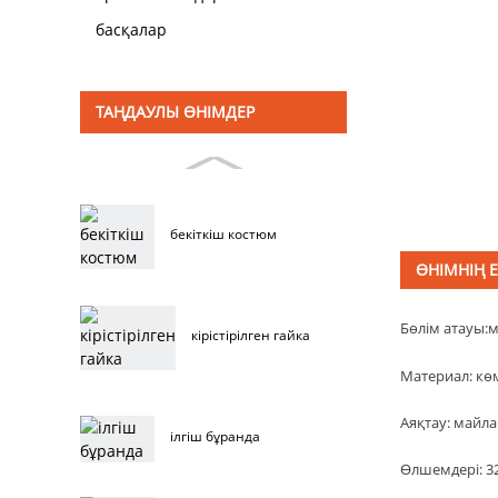
басқалар
ТАҢДАУЛЫ ӨНІМДЕР
бекіткіш костюм
ӨНІМНІҢ 
Бөлім атауы:
м
кірістірілген гайка
Материал: көм
Аяқтау: майл
ілгіш бұранда
Өлшемдері: 3