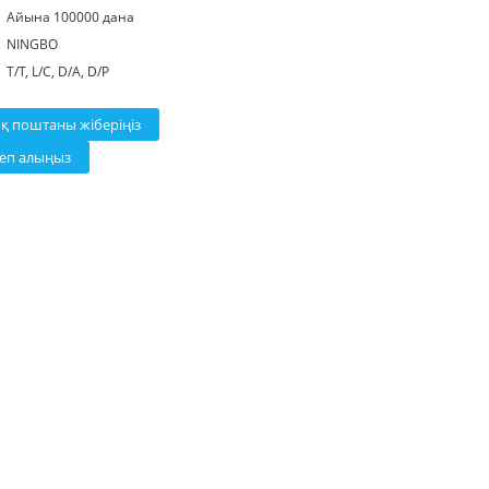
Айына 100000 дана
NINGBO
T/T, L/C, D/A, D/P
ық поштаны жіберіңіз
теп алыңыз