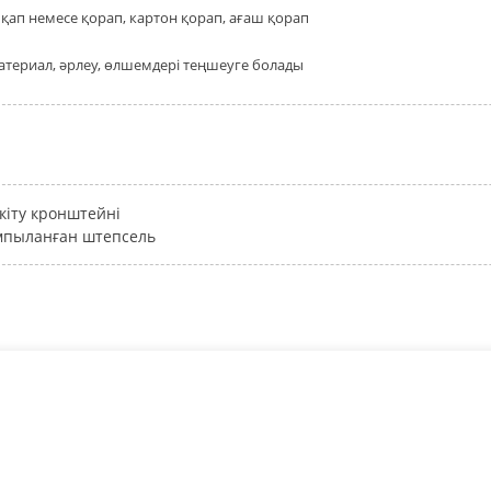
қап немесе қорап, картон қорап, ағаш қорап
атериал, әрлеу, өлшемдері теңшеуге болады
кіту кронштейні
пыланған штепсель