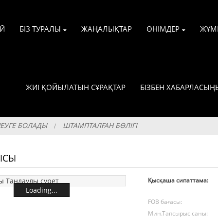
ҮЙ
БІЗ ТУРАЛЫ
ЖАҢАЛЫҚТАР
ӨНІМДЕР
ЖҰМ
ЖИІ ҚОЙЫЛАТЫН СҰРАҚТАР
БІЗБЕН ХАБАРЛАСЫҢ
ШЕУГЕ БОЛАДЫ
ШТАМПТАЛҒАН БӨЛІГІ
ЫСЫ
Қысқаша сипаттама:
Loading...
FOB бағасы:
Мин.Тапсырыс саны: