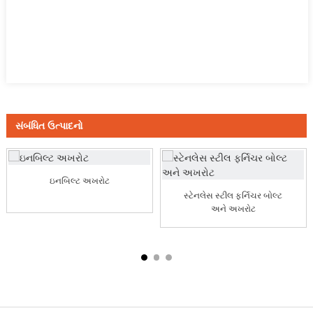
સંબંધિત ઉત્પાદનો
ઇનબિલ્ટ અખરોટ
સ્ટેનલેસ સ્ટીલ ફર્નિચર બોલ્ટ
અને અખરોટ