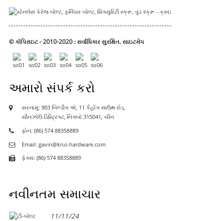
© કૉપિરાઇટ - 2010-2020 : સર્વાધિકાર સુરક્ષિત.
સાઇટમેપ
અમારો સંપર્ક કરો
સરનામું: 903 બિલ્ડીંગ એ, 11 કૈહોંગ સાઉથ રોડ,
યીનઝોઉ ડિસ્ટ્રિક્ટ, નિંગબો 315041, ચીન
ફોન: (86) 574 88358889
Email: gavin@krui-hardware.com
ફેક્સ: (86) 574 88358889
નવીનતમ સમાચાર
11/11/24