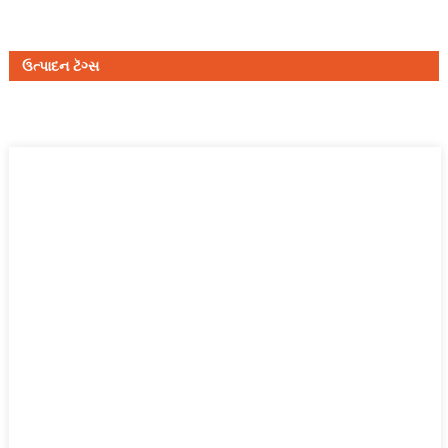
ઉત્પાદન ટૅગ્સ