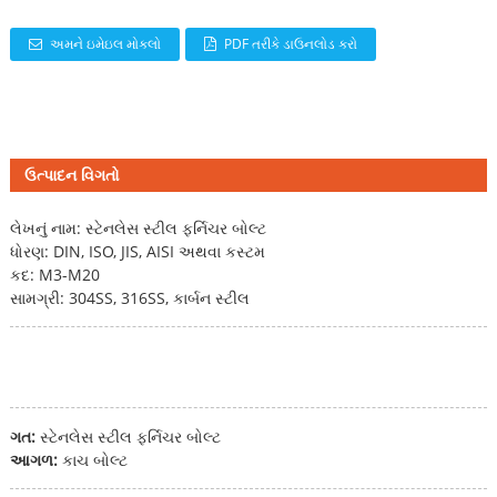
અમને ઇમેઇલ મોકલો
PDF તરીકે ડાઉનલોડ કરો
ઉત્પાદન વિગતો
લેખનું નામ: સ્ટેનલેસ સ્ટીલ ફર્નિચર બોલ્ટ
ધોરણ: DIN, ISO, JIS, AISI અથવા કસ્ટમ
કદ: M3-M20
સામગ્રી: 304SS, 316SS, કાર્બન સ્ટીલ
ગત:
સ્ટેનલેસ સ્ટીલ ફર્નિચર બોલ્ટ
આગળ:
કાચ બોલ્ટ