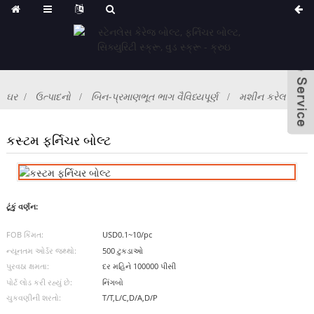
ઘર
ઉત્પાદનો
બિન-પ્રમાણભૂત ભાગ વૈવિધ્યપૂર્ણ
મશીન કરેલ ભાગ
કસ્ટમ ફર્નિચર બોલ્ટ
ટૂંકું વર્ણન:
FOB કિંમત:
USD0.1~10/pc
ન્યૂનતમ ઓર્ડર જથ્થો:
500 ટુકડાઓ
પુરવઠા ક્ષમતા:
દર મહિને 100000 પીસી
પોર્ટ લોડ કરી રહ્યું છે:
નિંગબો
ચુકવણીની શરતો:
T/T,L/C,D/A,D/P