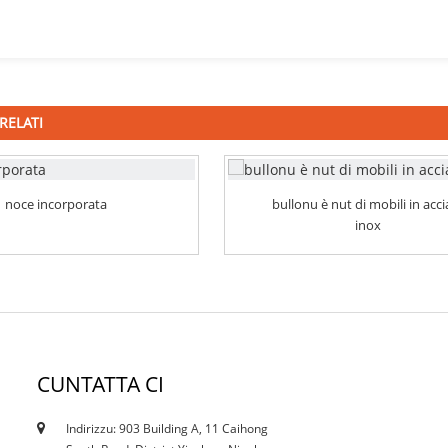
RELATI
noce incorporata
bullonu è nut di mobili in acci
inox
CUNTATTA CI
Indirizzu: 903 Building A, 11 Caihong
12/10/21