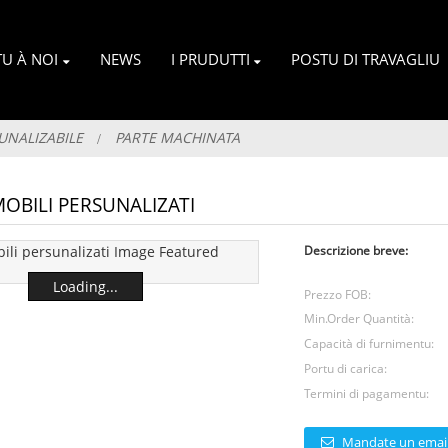
U À NOI
NEWS
I PRUDUTTI
POSTU DI TRAVAGLIU
UNALIZABILE
PARTE MACHINATA
MOBILI PERSUNALIZATI
Descrizione breve:
Loading...
Prezzo FOB:
Min.Order Quantità:
Capacità di furnimentu:
Portu di carica:
Termini di pagamentu:
Mandate un email