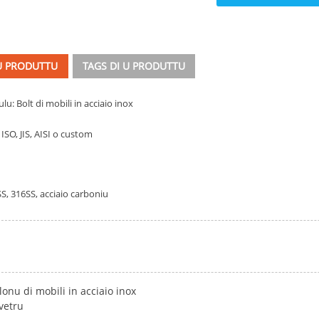
 U PRODUTTU
TAGS DI U PRODUTTU
lu: Bolt di mobili in acciaio inox
ISO, JIS, AISI o custom
S, 316SS, acciaio carboniu
lonu di mobili in acciaio inox
 vetru