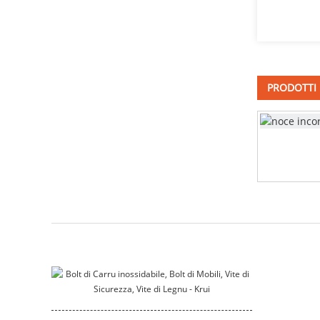
viti in acciaio inossidabile
DIN603
Viti à collu quadratu a testa
PRODOTTI 
di fungo DIN603
cisterna profonda
vite di macchina persunalizata
Bracket in acciaio inox
carcassa di mutore