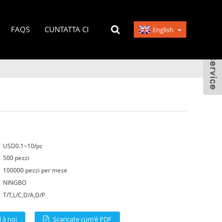
FAQS
CUNTATTA CI
English
USD0.1~10/pc
500 pezzi
100000 pezzi per mese
NINGBO
T/T,L/C,D/A,D/P
 à noi
Scaricate cum'è PDF