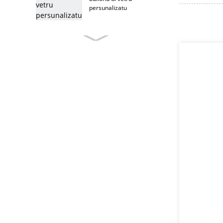
persunalizatu
bolt di mobili
persunalizati
bullonu di mobili in acciaio
inox
bolt di mobili
Bullone di testa à T