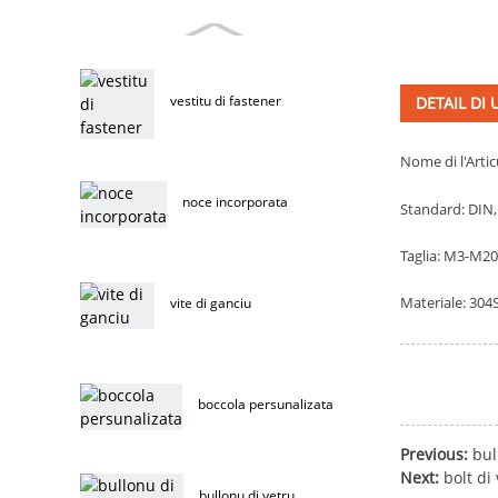
vestitu di fastener
DETAIL DI
Nome di l'Articu
noce incorporata
Standard: DIN, 
Taglia: M3-M20
Materiale: 304S
vite di ganciu
boccola persunalizata
Previous:
bul
Next:
bolt di
bullonu di vetru