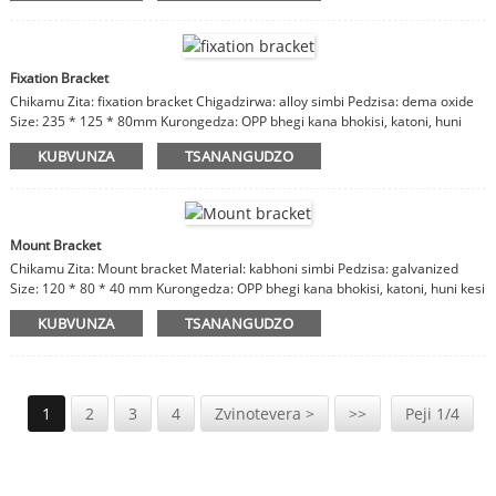
Fixation Bracket
Chikamu Zita: fixation bracket Chigadzirwa: alloy simbi Pedzisa: dema oxide
Size: 235 * 125 * 80mm Kurongedza: OPP bhegi kana bhokisi, katoni, huni
kesi Mazano: zvinhu, kupera, saizi inogoneka.
KUBVUNZA
TSANANGUDZO
Mount Bracket
Chikamu Zita: Mount bracket Material: kabhoni simbi Pedzisa: galvanized
Size: 120 * 80 * 40 mm Kurongedza: OPP bhegi kana bhokisi, katoni, huni kesi
Matauriro: zvinhu, kupera, saizi inogoneka.
KUBVUNZA
TSANANGUDZO
1
2
3
4
Zvinotevera >
>>
Peji 1/4