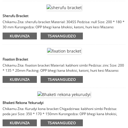
Sherufu Bracket
Chikamu Zita: sherufu bracket Material: 304SS Pedzisa: null Size: 200 * 180 *
30 mm Kurongedza: OPP bhegi kana bhokisi, katoni, huni kesi Mazano:
zvinhu, kupera, saizi inogoneka
KUBVUNZA
TSANANGUDZO
Fixation Bracket
Chikamu Zita: fixation bracket Material: kabhoni simbi Pedzisa: zinc Size: 200
* 135 * 20mm Packing: OPP bhegi kana bhokisi, katoni, huni kesi Mazano:
zvinhu, kupedzisa, hukuru hunogoneka.
KUBVUNZA
TSANANGUDZO
Bhaketi Rekona Yekurudyi
Chikamu Zita: Kurudyi kona bracket Chigadzirwa: kabhoni simbi Pedzisa:
poda jasi Size: 350 * 170 * 150mm Kurongedza: OPP bhegi kana bhokisi,
katoni, huni kesi Matauriro: zvinhu, kupera, saizi inogoneka.
KUBVUNZA
TSANANGUDZO