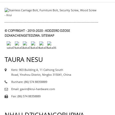
© COPYRIGHT - 2010-2020 : KODZERO DZOSE
DZAKACHENGETEDZWA.
SITEMAP
TAURA NESU
Kero: 903 Building A, 11 Caihong South
Road, Yinzhou District, Ningbo 315041, China
Runhare: (86) 574 88358889
Email: gavin@krui-hardware.com
Fax: (86) 574 88358889
NHAU DZICHANGOBURWA