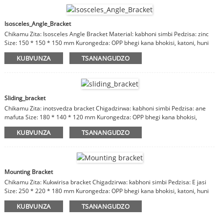
Isosceles_Angle_Bracket
Chikamu Zita: Isosceles Angle Bracket Material: kabhoni simbi Pedzisa: zinc
Size: 150 * 150 * 150 mm Kurongedza: OPP bhegi kana bhokisi, katoni, huni
kesi Mazano: zvinhu, kupedzisa, saizi inogoneka.
KUBVUNZA
TSANANGUDZO
Sliding_bracket
Chikamu Zita: inotsvedza bracket Chigadzirwa: kabhoni simbi Pedzisa: ane
mafuta Size: 180 * 140 * 120 mm Kurongedza: OPP bhegi kana bhokisi,
katoni, huni kesi Mazano: zvinhu, kupera, saizi inogoneka.
KUBVUNZA
TSANANGUDZO
Mounting Bracket
Chikamu Zita: Kukwirisa bracket Chigadzirwa: kabhoni simbi Pedzisa: E jasi
Size: 250 * 220 * 180 mm Kurongedza: OPP bhegi kana bhokisi, katoni, huni
kesi Mazano: zvinhu, kupera, saizi inogoneka.
KUBVUNZA
TSANANGUDZO