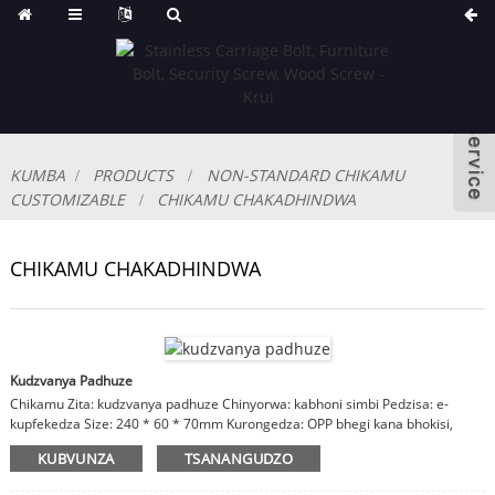
KUMBA
PRODUCTS
NON-STANDARD CHIKAMU
CUSTOMIZABLE
CHIKAMU CHAKADHINDWA
CHIKAMU CHAKADHINDWA
Kudzvanya Padhuze
Chikamu Zita: kudzvanya padhuze Chinyorwa: kabhoni simbi Pedzisa: e-
kupfekedza Size: 240 * 60 * 70mm Kurongedza: OPP bhegi kana bhokisi,
katoni, huni kesi Matauriro: zvinhu, kupera, saizi inogoneka.
KUBVUNZA
TSANANGUDZO