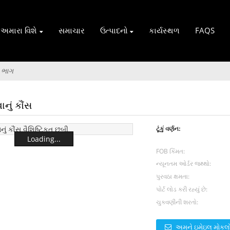
અમારા વિશે
સમાચાર
ઉત્પાદનો
કાર્યસ્થળ
FAQS
્ડ ભાગ
નું કૌંસ
ટૂંકું વર્ણન:
Loading...
FOB કિંમત:
ન્યૂનતમ ઓર્ડર જથ્થો:
પુરવઠા ક્ષમતા:
પોર્ટ લોડ કરી રહ્યું છે:
ચુકવણીની શરતો:
અમને ઇમેઇલ મોકલ