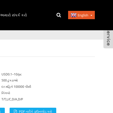
અમારો સંપર્ક કરો
English
USD0.1~10/pc
500 ટુકડાઓ
દર મહિને 100000 પીસી
નિંગબો
T/T,L/C,D/A,D/P
ો
PDF તરીકે ડાઉનલોડ કરો