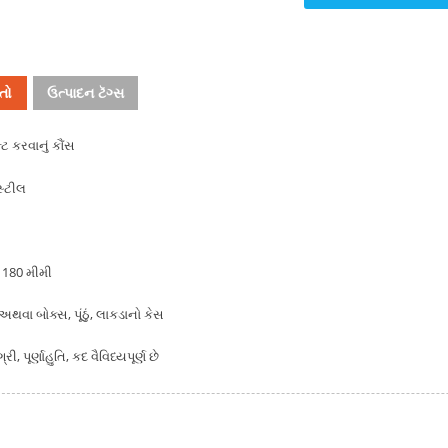
તો
ઉત્પાદન ટૅગ્સ
ટ કરવાનું કૌંસ
સ્ટીલ
 180 મીમી
અથવા બોક્સ, પૂંઠું, લાકડાનો કેસ
, પૂર્ણાહુતિ, કદ વૈવિધ્યપૂર્ણ છે