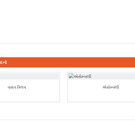
ાદનો
વસંત ક્લિપ
એસેમ્બલી