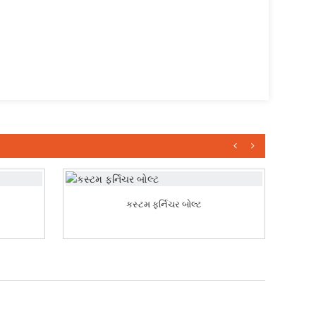
કસ્ટમ ફર્નિચર બોલ્ટ