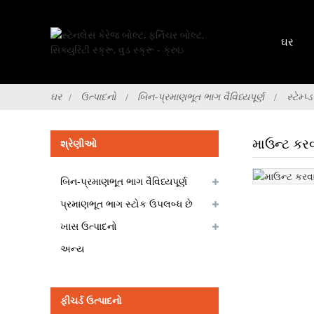
ઘર
ઘર
ઉત્પાદનો
બિન-પ્રમાણભૂત ભાગ વૈવિધ્યપૂર્ણ
સ્ટેમ્પ
માઉન્ટ કરવા
શ્રેણીઓ
બિન-પ્રમાણભૂત ભાગ વૈવિધ્યપૂર્ણ
પ્રમાણભૂત ભાગ સ્ટોક ઉપલબ્ધ છે
ખાસ ઉત્પાદનો
અન્ય
ફીચર્ડ ઉત્પાદનો