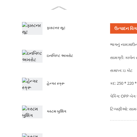
ફાસ્ટનર સૂટ
ઉત્પાદન વિગ
ભાગનું નામ:
માઉન્
ઇનબિલ્ટ અખરોટ
સામગ્રી: કાર્બન 
સમાપ્ત: ઇ કોટ
કદ: 250 * 220 *
હેન્ગર સ્ક્રૂ
પેકિંગ: OPP બેગ 
ટિપ્પણીઓ: સામગ્રી
કસ્ટમ બુશિંગ