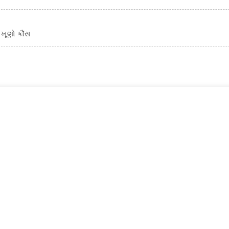
ખૂણો કૌંસ