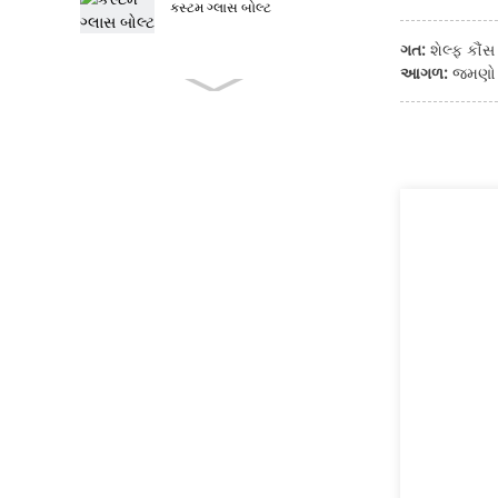
કસ્ટમ ગ્લાસ બોલ્ટ
ગત:
શેલ્ફ કૌંસ
આગળ:
જમણો 
કસ્ટમ ફર્નિચર બોલ્ટ
સ્ટેનલેસ સ્ટીલ ફર્નિચર બોલ્ટ
ફર્નિચર બોલ્ટ
ટી હેડ બોલ્ટ