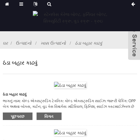
ઘર
ઉત્પાદનો
ખાસ ઉત્પાદનો
ઠંડા બહાર કાઢવું
ઠંડા બહાર કાઢવું
ઠંડા બહાર કાઢવું
ભાગનું નામ: કોલ્ડ એક્સટ્રુડિંગ ટેકનિક: કોલ્ડ એક્સટ્રુડિંગ સાઈઝ: જરૂરી પેકિંગ: OPP
બેગ અથવા બોક્સ, કાર્ટન, વુડ કેસ રિમાર્કસ: મટિરિયલ, ફિનિશ, સાઈઝ કસ્ટમાઈઝેબલ છે
પૂછપરછ
વિગત