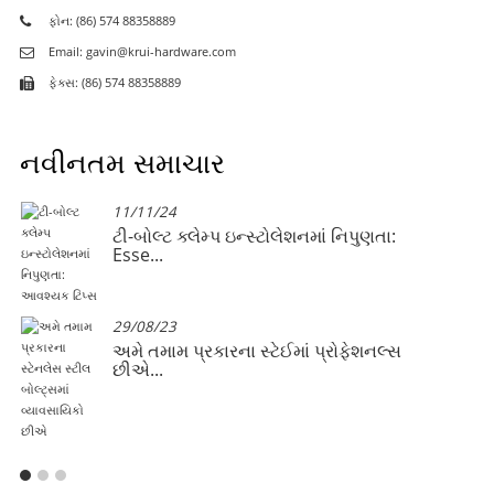
ફોન: (86) 574 88358889
Email: gavin@krui-hardware.com
ફેક્સ: (86) 574 88358889
નવીનતમ સમાચાર
11/11/24
ટી-બોલ્ટ ક્લેમ્પ ઇન્સ્ટોલેશનમાં નિપુણતા:
Esse...
29/08/23
અમે તમામ પ્રકારના સ્ટેઈમાં પ્રોફેશનલ્સ
છીએ...