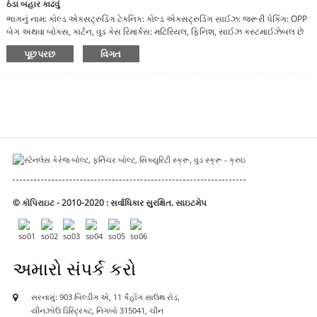
ઠંડા બહાર કાઢવું
ભાગનું નામ: કોલ્ડ એક્સટ્રુડિંગ ટેકનિક: કોલ્ડ એક્સટ્રુડિંગ સાઈઝ: જરૂરી પેકિંગ: OPP
બેગ અથવા બોક્સ, કાર્ટન, વુડ કેસ રિમાર્કસ: મટિરિયલ, ફિનિશ, સાઈઝ કસ્ટમાઈઝેબલ છે
પૂછપરછ
વિગત
© કૉપિરાઇટ - 2010-2020 : સર્વાધિકાર સુરક્ષિત.
સાઇટમેપ
અમારો સંપર્ક કરો
સરનામું: 903 બિલ્ડીંગ એ, 11 કૈહોંગ સાઉથ રોડ,
યીનઝોઉ ડિસ્ટ્રિક્ટ, નિંગબો 315041, ચીન