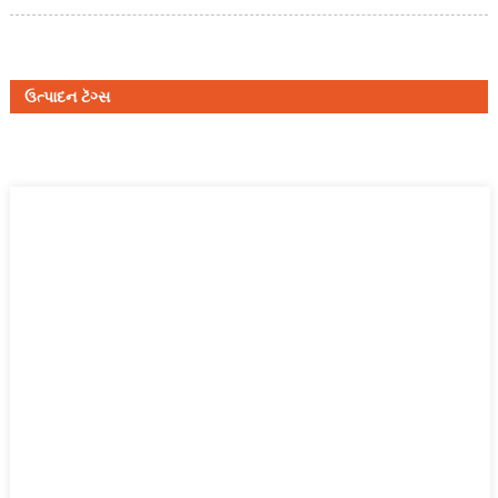
ઉત્પાદન ટૅગ્સ