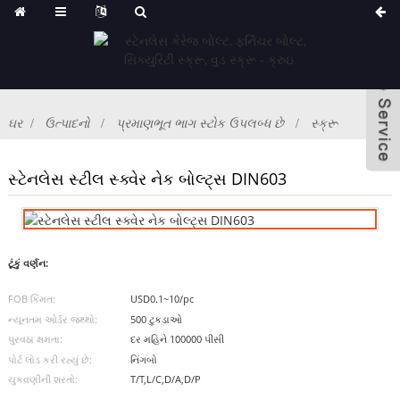
ઘર
ઉત્પાદનો
પ્રમાણભૂત ભાગ સ્ટોક ઉપલબ્ધ છે
સ્ક્રૂ
સ્ટેનલેસ સ્ટીલ સ્ક્વેર નેક બોલ્ટ્સ DIN603
ટૂંકું વર્ણન:
FOB કિંમત:
USD0.1~10/pc
ન્યૂનતમ ઓર્ડર જથ્થો:
500 ટુકડાઓ
પુરવઠા ક્ષમતા:
દર મહિને 100000 પીસી
પોર્ટ લોડ કરી રહ્યું છે:
નિંગબો
ચુકવણીની શરતો:
T/T,L/C,D/A,D/P