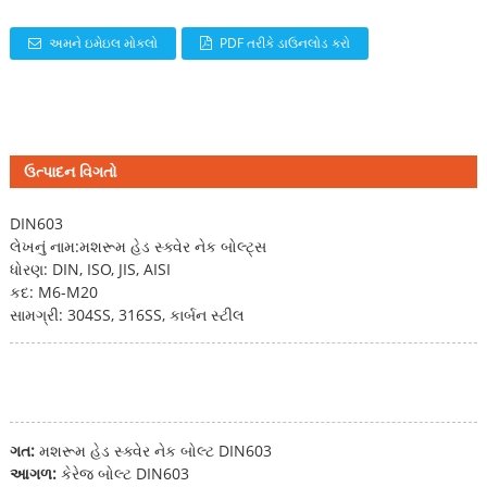
અમને ઇમેઇલ મોકલો
PDF તરીકે ડાઉનલોડ કરો
ઉત્પાદન વિગતો
DIN603
લેખનું નામ:
મશરૂમ હેડ સ્ક્વેર નેક બોલ્ટ્સ
ધોરણ: DIN, ISO, JIS, AISI
કદ: M6-M20
સામગ્રી: 304SS, 316SS, કાર્બન સ્ટીલ
ગત:
મશરૂમ હેડ સ્ક્વેર નેક બોલ્ટ DIN603
આગળ:
કેરેજ બોલ્ટ DIN603