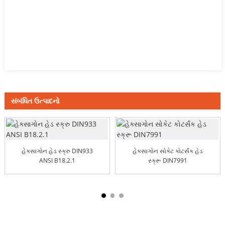
સંબંધિત ઉત્પાદનો
હેક્સાગોન હેડ સ્ક્રુ DIN933
હેક્સાગોન સોકેટ કોટર્સંક હેડ
ANSI B18.2.1
સ્ક્રૂ DIN7991