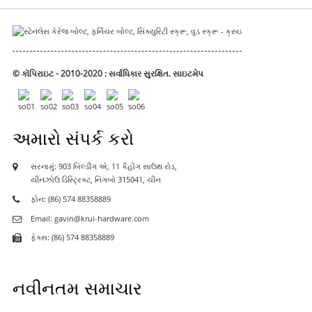
© કૉપિરાઇટ - 2010-2020 : સર્વાધિકાર સુરક્ષિત.
સાઇટમેપ
અમારો સંપર્ક કરો
સરનામું: 903 બિલ્ડીંગ એ, 11 કૈહોંગ સાઉથ રોડ,
યીનઝોઉ ડિસ્ટ્રિક્ટ, નિંગબો 315041, ચીન
ફોન: (86) 574 88358889
Email: gavin@krui-hardware.com
ફેક્સ: (86) 574 88358889
નવીનતમ સમાચાર