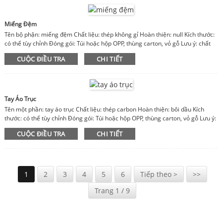
Miếng Đệm
Tên bộ phận: miếng đệm Chất liệu: thép không gỉ Hoàn thiện: null Kích thước:
có thể tùy chỉnh Đóng gói: Túi hoặc hộp OPP, thùng carton, vỏ gỗ Lưu ý: chất
liệu, hoàn thiện, kích thước có thể tùy chỉnh
CUỘC ĐIỀU TRA
CHI TIẾT
Tay Áo Trục
Tên một phần: tay áo trục Chất liệu: thép carbon Hoàn thiện: bôi dầu Kích
thước: có thể tùy chỉnh Đóng gói: Túi hoặc hộp OPP, thùng carton, vỏ gỗ Lưu ý:
chất liệu, hoàn thiện, kích thước có thể tùy chỉnh
CUỘC ĐIỀU TRA
CHI TIẾT
1
2
3
4
5
6
Tiếp theo >
>>
Trang 1 / 9