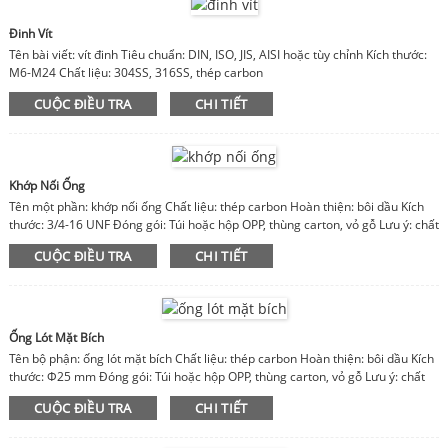
Đinh Vít
Tên bài viết: vít đinh Tiêu chuẩn: DIN, ISO, JIS, AISI hoặc tùy chỉnh Kích thước:
M6-M24 Chất liệu: 304SS, 316SS, thép carbon
CUỘC ĐIỀU TRA
CHI TIẾT
Khớp Nối Ống
Tên một phần: khớp nối ống Chất liệu: thép carbon Hoàn thiện: bôi dầu Kích
thước: 3/4-16 UNF Đóng gói: Túi hoặc hộp OPP, thùng carton, vỏ gỗ Lưu ý: chất
liệu, hoàn thiện, kích thước có thể tùy chỉnh
CUỘC ĐIỀU TRA
CHI TIẾT
Ống Lót Mặt Bích
Tên bộ phận: ống lót mặt bích Chất liệu: thép carbon Hoàn thiện: bôi dầu Kích
thước: Φ25 mm Đóng gói: Túi hoặc hộp OPP, thùng carton, vỏ gỗ Lưu ý: chất
liệu, hoàn thiện, kích thước có thể tùy chỉnh
CUỘC ĐIỀU TRA
CHI TIẾT