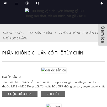
TRANG CHỦ
CÁC SẢN PHẨM
PHẦN KHÔNG CHUẨN CÓ
THỂ TÙY CHỈNH
PHẦN KHÔNG CHUẨN CÓ THỂ TÙY CHỈNH
Đai Ốc Sẵn Có
Tên một phần: đai ốc sẵn có Chất liệu: thép không gỉ Hoàn thiện: null Kích
thước: M12 ~ M20 Đóng gói: Túi hoặc hộp OPP, thùng carton, vỏ gỗ Lưu ý: chất
liệu, hoàn thiện, kích thước có thể tùy chỉnh
CUỘC ĐIỀU TRA
CHI TIẾT