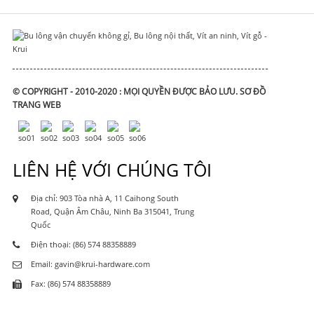
© COPYRIGHT - 2010-2020 : MỌI QUYỀN ĐƯỢC BẢO LƯU.
SƠ ĐỒ
TRANG WEB
LIÊN HỆ VỚI CHÚNG TÔI
Địa chỉ: 903 Tòa nhà A, 11 Caihong South
Road, Quận Âm Châu, Ninh Ba 315041, Trung
Quốc
Điện thoại: (86) 574 88358889
Email: gavin@krui-hardware.com
Fax: (86) 574 88358889