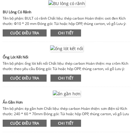
BU Lông Có Rãnh
Tên bộ phận: BULT có rãnh Chất liệu: thép carbon Hoàn thiện: oxit đen Kích
thước: Φ10 * 20 mm Đóng gói: Túi hoặc hộp OPP, thùng carton, vỏ gỗ Lưu ý:
chất liệu, hoàn thiện, kích thước có thể tùy chỉnh
CUỘC ĐIỀU TRA
CHI TIẾT
Ống Lót Kết Nối
Tên bộ phận: ống lót kết nối Chất liệu: thép carbon Hoàn thiện: mạ crôm Kích
thước: theo yêu cầu Đóng gói: Túi hoặc hộp OPP, thùng carton, vỏ gỗ Lưu ý:
chất liệu, hoàn thiện, kích thước có thể tùy chỉnh
CUỘC ĐIỀU TRA
CHI TIẾT
Ấn Gần Hơn
Tên bộ phận: ép gần hơn Chất liệu: thép carbon Hoàn thiện: sơn điện tử Kích
thước: 240 * 60 * 70mm Đóng gói: Túi hoặc hộp OPP, thùng carton, vỏ gỗ Lưu
ý: chất liệu, hoàn thiện, kích thước có thể tùy chỉnh
CUỘC ĐIỀU TRA
CHI TIẾT