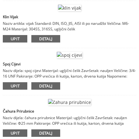
Klin Vijak
Naziv artikla: vijak Standard: DIN, ISO, JIS, AISI ili po narudžbi Veličina: M6-
M24 Materijal: 304SS, 316SS, ugljični čelik
UPIT
DETALJ
Spoj Cijevi
Naziv dijela: spoj cijevi Materijal: ugljični čelik Završetak: nauljen Veličine: 3/4-
16 UNF Pakiranje: OPP vrećica ili kutija, karton, drvena kutija Napomene:
materijal, završna obrada, veličine su prilagodljive
UPIT
DETALJ
Čahura Prirubnice
Naziv dijela: čahura prirubnice Materijal: ugljični čelik Završetak: nauljen
Veličine: Φ25 mm Pakiranje: OPP vrećica ili kutija, karton, drvena kutija
Napomene: materijal, završna obrada, veličine su prilagodljive
UPIT
DETALJ