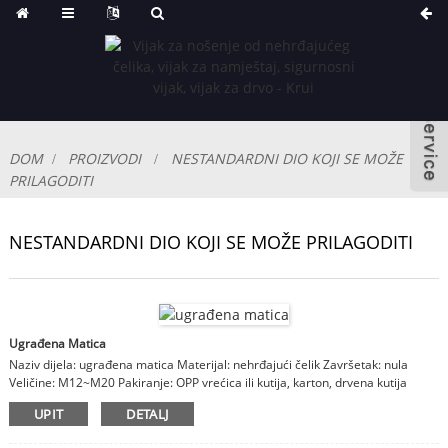
DOM
PROIZVODI
NESTANDARDNI DIO KOJI SE MOŽE
PRILAGODITI
NESTANDARDNI DIO KOJI SE MOŽE PRILAGODITI
Ugrađena Matica
Naziv dijela: ugrađena matica Materijal: nehrđajući čelik Završetak: nula
Veličine: M12~M20 Pakiranje: OPP vrećica ili kutija, karton, drvena kutija
Napomene: materijal, završna obrada, veličine su prilagodljive
UPIT
DETALJ