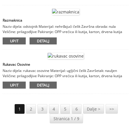
Razmaknica
Naziv dijela: odstojnik Materijal: nehrđajući čelik Završna obrada: nula
Veličine: prilagodljive Pakiranje: OPP vrećica ili kutija, karton, drvena kutija
Napomene: materijal, završna obrada, veličine su prilagodljive
UPIT
DETALJ
Rukavac Osovine
Naziv dijela: rukavac osovine Materijal: ugljični čelik Završetak: nauljen
Veličine: prilagodljive Pakiranje: OPP vrećica ili kutija, karton, drvena kutija
Napomene: materijal, završna obrada, veličine su prilagodljive
UPIT
DETALJ
1
2
3
4
5
6
Dalje >
>>
Stranica 1 / 9