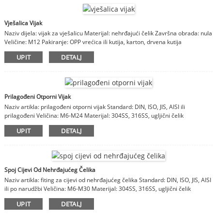
Vješalica Vijak
Naziv dijela: vijak za vješalicu Materijal: nehrđajući čelik Završna obrada: nula
Veličine: M12 Pakiranje: OPP vrećica ili kutija, karton, drvena kutija
Napomene: materijal, završna obrada, veličine su prilagodljive
UPIT
DETALJ
Prilagođeni Otporni Vijak
Naziv artikla: prilagođeni otporni vijak Standard: DIN, ISO, JIS, AISI ili
prilagođeni Veličina: M6-M24 Materijal: 304SS, 316SS, ugljični čelik
UPIT
DETALJ
Spoj Cijevi Od Nehrđajućeg Čelika
Naziv artikla: fiting za cijevi od nehrđajućeg čelika Standard: DIN, ISO, JIS, AISI
ili po narudžbi Veličina: M6-M30 Materijal: 304SS, 316SS, ugljični čelik
UPIT
DETALJ