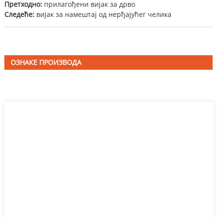
Претходно:
прилагођени вијак за дрво
Следеће:
вијак за намештај од нерђајућег челика
ОЗНАКЕ ПРОИЗВОДА