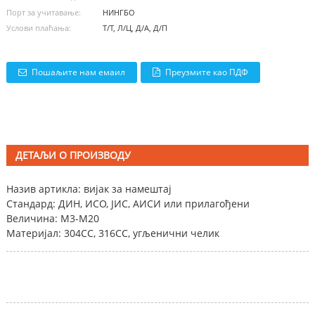
Порт за учитавање:
НИНГБО
Услови плаћања:
Т/Т, Л/Ц, Д/А, Д/П
Пошаљите нам емаил
Преузмите као ПДФ
ДЕТАЉИ О ПРОИЗВОДУ
Назив артикла: вијак за намештај
Стандард: ДИН, ИСО, ЈИС, АИСИ или прилагођени
Величина: М3-М20
Материјал: 304СС, 316СС, угљенични челик