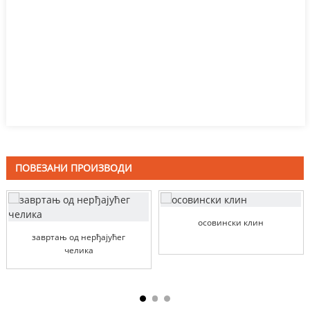
ПОВЕЗАНИ ПРОИЗВОДИ
осовински клин
завртањ од нерђајућег
челика