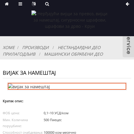
ХОМЕ
ПРОИЗВОДИ
НЕСТАНДАРДНИ ДЕО
ПРИЛАГОДЉИВ
МАШИНСКИ ОБРАЂЕНИ ДЕО
ВИЈАК ЗА НАМЕШТАЈ
Кратак опис:
ФОБ цена:
0,1~10 УСД/ком
Мин. Количина
500 Пиецес
поруџбине:
Способност снабдевања:
100000 ком месечно