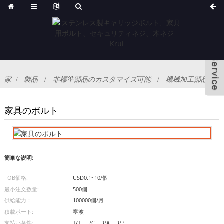
家
製品
非標準部品のカスタマイズ可能
機械加工部品
家具のボルト
簡単な説明:
FOB価格:
USD0.1~10/個
最小注文数量:
500個
供給能力：
100000個/月
積載ポート:
寧波
支払い条件:
T/T、L/C、D/A、D/P