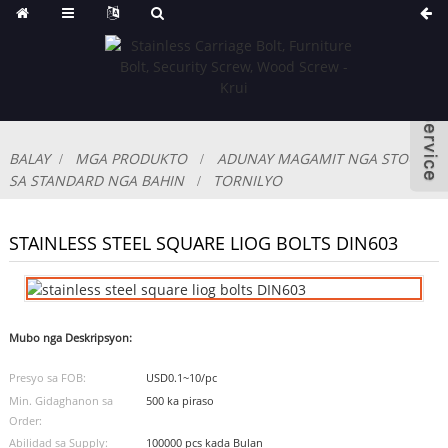
BALAY
MGA PRODUKTO
ADUNAY MAGAMIT NGA STOCK
SA STANDARD NGA BAHIN
TORNILYO
STAINLESS STEEL SQUARE LIOG BOLTS DIN603
Mubo nga Deskripsyon:
Presyo sa FOB:
USD0.1~10/pc
Min. Gidaghanon sa
500 ka piraso
Order:
Abilidad sa Supply:
100000 pcs kada Bulan