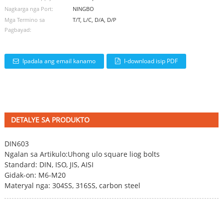
Nagkarga nga Port:
NINGBO
Mga Termino sa
T/T, L/C, D/A, D/P
Pagbayad:
Ipadala ang email kanamo
I-download isip PDF
DETALYE SA PRODUKTO
DIN603
Ngalan sa Artikulo:
Uhong ulo square liog bolts
Standard: DIN, ISO, JIS, AISI
Gidak-on: M6-M20
Materyal nga: 304SS, 316SS, carbon steel