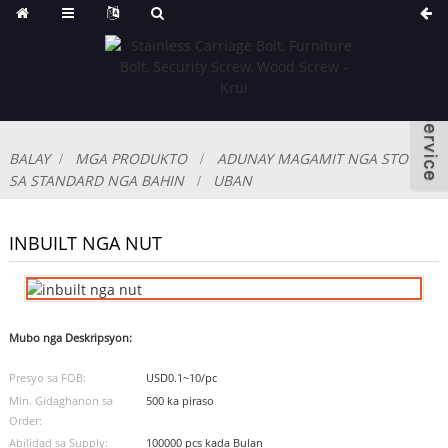
BALAY
MGA PRODUKTO
ADUNAY MAGAMIT NGA STOCK
SA STANDARD NGA BAHIN
UBAN
INBUILT NGA NUT
Mubo nga Deskripsyon:
Presyo sa FOB:
USD0.1~10/pc
Min. Gidaghanon sa
500 ka piraso
Order:
Abilidad sa Supply:
100000 pcs kada Bulan