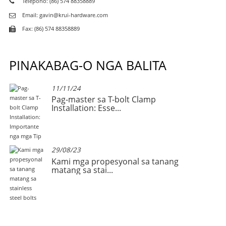
Telepono: (86) 574 88358889
Email: gavin@krui-hardware.com
Fax: (86) 574 88358889
PINAKABAG-O NGA BALITA
11/11/24
ong
Pag-master sa T-bolt Clamp
Installation: Esse...
29/08/23
Kami mga propesyonal sa tanang
matang sa stai...