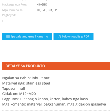
Nagkarga nga Port:
NINGBO
Mga Termino sa
T/T, L/C, D/A, D/P
Pagbayad:
:
Ipadala ang email kanamo
I-download isip PDF
DETALYE SA PRODUKTO
Ngalan sa Bahin: inbuilt nut
Materyal nga: stainless steel
Tapuson: null
Gidak-on: M12~M20
Pagputos: OPP bag o kahon, karton, kahoy nga kaso
Mga komento: materyal, pagkahuman, mga gidak-on ipasadya