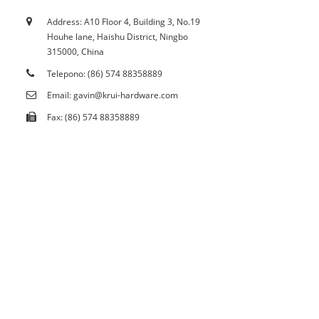
Address: A10 Floor 4, Building 3, No.19
12/10/21
Houhe lane, Haishu District, Ningbo
Ang kasamtangan ba nga pagpugong makaapekto
315000, China
sa mantsa ...
Telepono: (86) 574 88358889
Email: gavin@krui-hardware.com
Fax: (86) 574 88358889