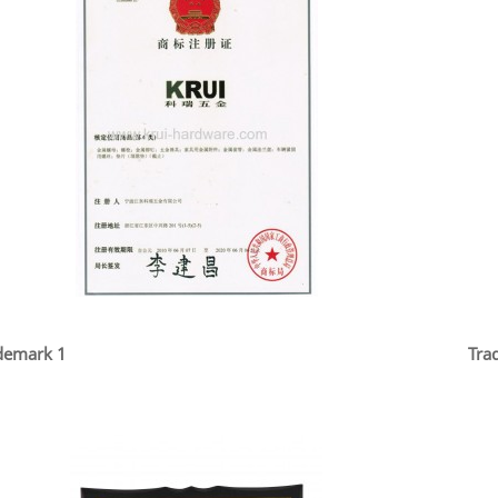
demark 1
Tra