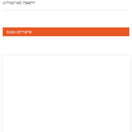
ווייַטער:
פֿאַרזאַמלונג
פּראָדוקט טאַגס