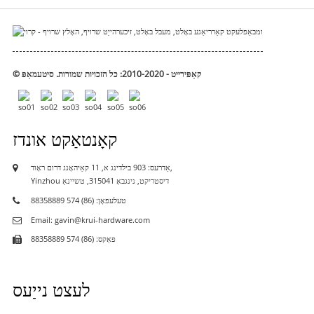
© קאַפּירייט - 2010-2020: כל הזכויות שמורות.
סיטעמאַפּ
קאָנטאַקט אונדז
אַדרעס: 903 בילדינג א, 11 קאַיהאָנג דרום ראָוד,
Yinzhou דיסטריקט, נינגבאָ 315041, טשיינאַ
טעלעפאָן: (86) 574 88358889
Email: gavin@krui-hardware.com
פאַקס: (86) 574 88358889
לעצט נייַעס