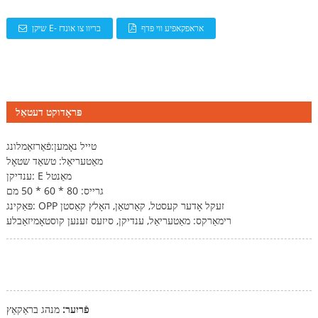
אראפקאפיע ווי פּדף
שיקן E- בריוו צו אונדז
פּראָדוקט דעטאַל
טייל נאָמען:
פֿאַרזאַמלונג
מאַטעריאַל: טשאַד שטאָל
ענדיקן: E מאַנטל
גרייס: 80 * 60 * 50 מם
פּאַקינג: OPP זעקל אָדער קעסטל, קאַרטאַן, האָלץ קאַסטן
רימאַרקס: מאַטעריאַל, ענדיקן, סיזעס זענען קוסטאָמיזאַבלע
פֿריִער:
מנהג בראַקאַץ