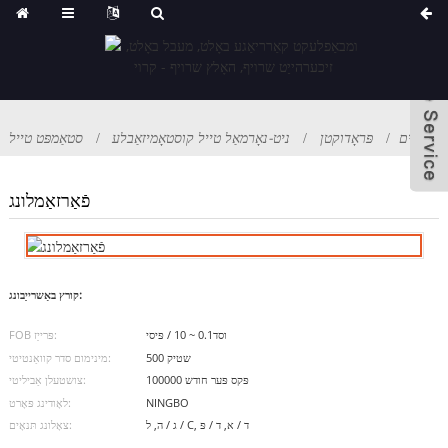
היים
פּראָדוקטן
ניט-נאָרמאַל טייל קוסטאָמיזאַבלע
סטאַמפּט טייל
פֿאַרזאַמלונג
קורץ באַשרייַבונג:
וסד0.1 ~ 10 / פּיסי
FOB פּרייַז:
500 שטיק
מינימום סדר קוואַנטיטי:
100000 פּקס פּער חודש
צושטעלן אַביליטי:
NINGBO
לאָודינג פּאָרט:
ג / ה, ל / C, ד / א, ד / פּ
צאָלונג תּנאָים: