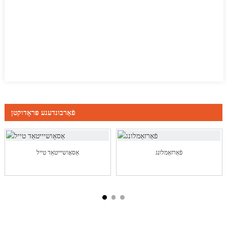
פֿאַרבונדענע פּראָדוקטן
פֿאַרזאַמלונג
אַסאָושיייטאַד טייל