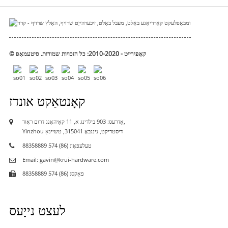
© קאַפּירייט - 2010-2020: כל הזכויות שמורות.
סיטעמאַפּ
קאָנטאַקט אונדז
אַדרעס: 903 בילדינג א, 11 קאַיהאָנג דרום ראָוד,
Yinzhou דיסטריקט, נינגבאָ 315041, טשיינאַ
טעלעפאָן: (86) 574 88358889
Email: gavin@krui-hardware.com
פאַקס: (86) 574 88358889
לעצט נייַעס