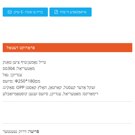
אראפקאפיע ווי פּדף
שיקן E- בריוו צו אונדז
פּראָדוקט דעטאַל
טייל נאָמען:
טיף ציען טאַנק
מאַטעריאַל: 304סס
ענדיקן: נאַל
סיזעס: Φ250*180מם
פּאַקינג: OPP זעקל אָדער קעסטל, קאַרטאַן, האָלץ קאַסטן
רימאַרקס: מאַטעריאַל, ענדיקן, סיזעס זענען קוסטאָמיזאַבלע
פֿריִער:
דרוק נעענטער