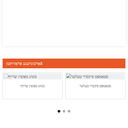
פֿאַרבונדענע פּראָדוקטן
סטאַמפּט פיקסיר טעלער
מנהג מאַשין שרויף