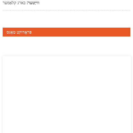
ווייַטער:
בארג קלאַמער
פּראָדוקט טאַגס