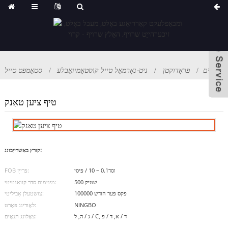
היים
פּראָדוקטן
ניט-נאָרמאַל טייל קוסטאָמיזאַבלע
סטאַמפּט טייל
טיף ציען טאַנק
קורץ באַשרייַבונג:
וסד0.1 ~ 10 / פּיסי
FOB פּרייַז:
500 שטיק
מינימום סדר קוואַנטיטי:
100000 פּקס פּער חודש
צושטעלן אַביליטי:
NINGBO
לאָודינג פּאָרט:
ג / ה, ל / C, ד / א, ד / פּ
צאָלונג תּנאָים: