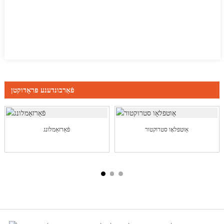
פֿאַרבונדענע פּראָדוקטן
אַוטפלאָו סטרוקטור
פֿאַרזאַמלונג