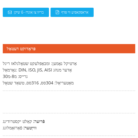
אראפקאפיע ווי פּדף
שיקן E- בריוו צו אונדז
פּראָדוקט דעטאַל
אַרטיקל נאָמען: ומבאַפלעקט שטאָל
גלאז ריגל
נאָרמאַל: DIN, ISO, JIS, AISI אָדער מנהג
גרייס: מ8-מ30
מאַטעריאַל: 304סס, 316סס, טשאַד שטאָל
פֿריִער:
קאַלט יקסטרודינג
ווייַטער:
פֿאַרזאַמלונג