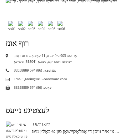
רוף אונז
אַדרעס: 903 בילדינג א, 11 קאַיהאָנג דרום ראָוד,
יינזשאָו דיסטריקט, נינגבאָ 315041, טשיינאַ
טעלעפאָן: (86) 574 88358889
Email: gavin@krui-hardware.com
פאַקס: (86) 574 88358889
לעצטיגע נייעס
18/11/21
צי איר וויסן די אַפּלאַקיישאַן פון ט-באָלץ מיט ...
ע