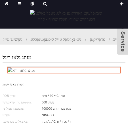
היים
פּראָדוקטן
ניט-נאָרמאַל טייל קוסטאָמיזאַבלע
מאַשינד טייל
מנהג גלאז ריגל
קורץ באַשרייַבונג:
וסד0.1 ~ 10 / פּיסי
FOB פּרייַז:
500 שטיק
מינימום סדר קוואַנטיטי:
100000 פּקס פּער חודש
צושטעלן אַביליטי:
NINGBO
פּאָרט:
ג / ה, ל / C, ד / א, ד / פּ
באצאלינג טערמינען: