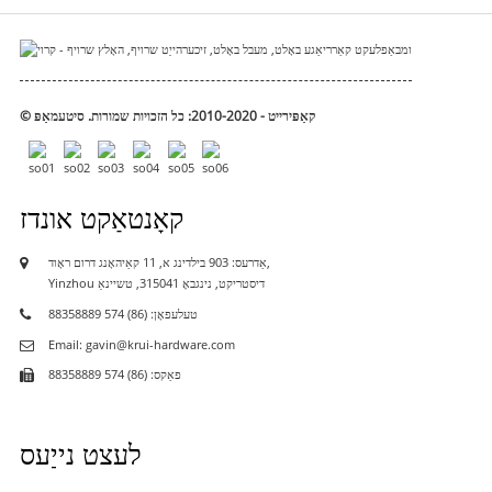
© קאַפּירייט - 2010-2020: כל הזכויות שמורות.
סיטעמאַפּ
קאָנטאַקט אונדז
אַדרעס: 903 בילדינג א, 11 קאַיהאָנג דרום ראָוד,
Yinzhou דיסטריקט, נינגבאָ 315041, טשיינאַ
טעלעפאָן: (86) 574 88358889
Email: gavin@krui-hardware.com
פאַקס: (86) 574 88358889
לעצט נייַעס