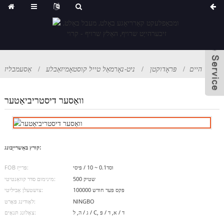
היים
פּראָדוקטן
ניט-נאָרמאַל טייל קוסטאָמיזאַבלע
אַסעמבליז
וואַסער דיסטריביאַטער
קורץ באַשרייַבונג:
וסד0.1 ~ 10 / פּיסי
FOB פּרייַז:
500 שטיק
מינימום סדר קוואַנטיטי:
100000 פּקס פּער חודש
צושטעלן אַביליטי:
NINGBO
לאָודינג פּאָרט:
ג / ה, ל / C, ד / א, ד / פּ
צאָלונג תּנאָים: