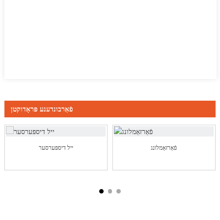
פֿאַרבונדענע פּראָדוקטן
פֿאַרזאַמלונג
ייל דיספּערסער