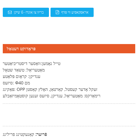
אראפקאפיע ווי פּדף
שיקן E- בריוו צו אונדז
פּראָדוקט דעטאַל
טייל נאָמען:
וואַסער דיסטריביאַטער
מאַטעריאַל: טשאַד שטאָל
ענדיקן: קראָום פּלאַטע
סיזעס: Φ40 מם
פּאַקינג: OPP זעקל אָדער קעסטל, קאַרטאַן, האָלץ קאַסטן
רימאַרקס: מאַטעריאַל, ענדיקן, סיזעס זענען קוסטאָמיזאַבלע
פֿריִער:
קאַנעקטינג פרילינג