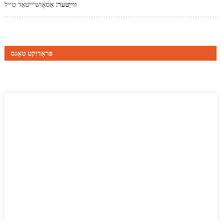
ווייַטער:
אַסאָושיייטאַד טייל
פּראָדוקט טאַגס