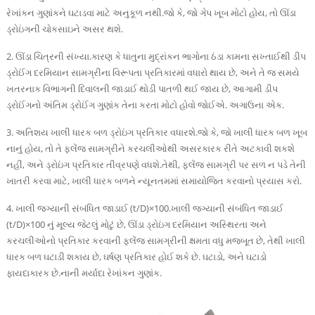
રેખાંકન ગુણાંકને ઘટાડવા માટે અનુકૂળ નથી.જો કે, જો ગેપ ખૂબ મોટો હોય, તો ઊંડા
ડ્રોઇંગની ચોકસાઇને અસર થશે.
2. ઊંડા ચિત્રની સંખ્યા.કારણ કે ધાતુના મુદ્રાંકન ભાગોના ઠંડા કામના સખ્તાઈથી ડીપ
ડ્રોઈંગ દરમિયાન સામગ્રીના વિરૂપતા પ્રતિકારમાં વધારો થાય છે, અને તે જ સમયે
ખતરનાક વિભાગની દિવાલની જાડાઈ થોડી પાતળી થઈ જાય છે, આગામી ડીપ
ડ્રોઈંગનો અંતિમ ડ્રોઈંગ ગુણાંક તેના કરતા મોટો હોવો જોઈએ. અગાઉના એક.
3. અતિશય ખાલી ધારક બળ ડ્રોઇંગ પ્રતિકાર વધારશે.જો કે, જો ખાલી ધારક બળ ખૂબ
નાનું હોય, તો તે ફ્લેંજ સામગ્રીને કરચલીઓથી અસરકારક રીતે અટકાવી શકશે
નહીં, અને ડ્રોઇંગ પ્રતિકાર તીવ્રપણે વધશે.તેથી, ફ્લેંજ સામગ્રી પર સળ ન પડે તેની
ખાતરી કરવા માટે, ખાલી ધારક બળને ન્યૂનતમમાં સમાયોજિત કરવાનો પ્રયાસ કરો.
4. ખાલી જગ્યાની સંબંધિત જાડાઈ (t/D)×100.ખાલી જગ્યાની સંબંધિત જાડાઈ
(t/D)×100 નું મૂલ્ય જેટલું મોટું છે, ઊંડા ડ્રોઇંગ દરમિયાન અસ્થિરતા અને
કરચલીઓનો પ્રતિકાર કરવાની ફ્લેંજ સામગ્રીની ક્ષમતા વધુ મજબૂત છે, તેથી ખાલી
ધારક બળ ઘટાડી શકાય છે, ઘર્ષણ પ્રતિકાર હોઈ શકે છે. ઘટાડો, અને ઘટાડો
ફાયદાકારક છે.નાની મર્યાદા રેખાંકન ગુણાંક.