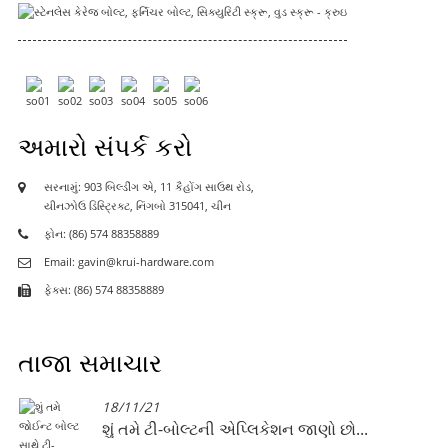
અમારો સંપર્ક કરો
સરનામું: 903 બિલ્ડીંગ એ, 11 કૈહોંગ સાઉથ રોડ,
યીનઝોઉ ડિસ્ટ્રિક્ટ, નિંગબો 315041, ચીન
ફોન: (86) 574 88358889
Email: gavin@krui-hardware.com
ફેક્સ: (86) 574 88358889
તાજા સમાચાર
18/11/21
શું તમે ટી-બોલ્ટની એપ્લિકેશન જાણો છો...