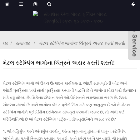
ઘર
સમાચાર
મેટલ સ્ટેમ્પિંગ ભાગોના ચિત્રને અસર કરતી શરતો!
મેટલ સ્ટેમ્પિંગ ભાગોના ચિત્રને અસર કરતી શરતો!
મેટલ સ્ટેમ્પિંગ ભાગો એ ઉચ્ચ ઉત્પાદન કાર્યક્ષમતા, ઓછી સામગ્રીની ખોટ અને
ઓછી પ્રક્રિયા ખર્ચ સાથે પ્રક્રિયા કરવાની પદ્ધતિ છે.તે ભાગોના મોટા પાયે ઉત્પાદન
માટે વધુ યોગ્ય છે, મિકેનાઇઝેશન અને ઓટોમેશનને સમજવામાં સરળ છે, ઉચ્ચ
ચોકસાઇ ધરાવે છે અને ભાગોના પોસ્ટ-પ્રોસેસિંગ માટે પણ અનુકૂળ છે.જો કે, મેટલ
સ્ટેમ્પિંગ ભાગોને પ્રોસેસિંગ દરમિયાન ડીપ-ડ્રો કરવાની જરૂર છે, તો એવી કઈ
પરિસ્થિતિઓ છે જે મેટલ સ્ટેમ્પિંગ પાર્ટ્સના ડીપ-ડ્રોઈંગને અસર કરે છે?
1. જો બહિર્મુખ અને અંતર્મુખ વચ્ચેનું અંતર ખૂબ નાનું હોય, તો ધાતુના સ્ટેમ્પિંગ
ભાગોને વધુ પડતી સ્ક્વિઝ કરવામાં આવશે, અને ઘર્ષણ પ્રતિકાર વધશે, જે મર્યાદા