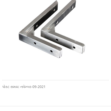
પોસ્ટ સમય: નવેમ્બર-09-2021