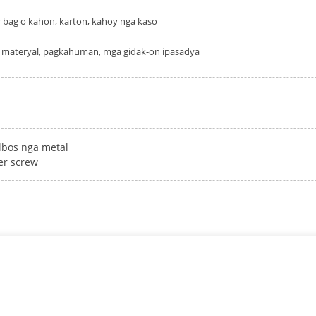
 bag o kahon, karton, kahoy nga kaso
materyal, pagkahuman, mga gidak-on ipasadya
lbos nga metal
er screw