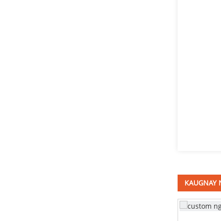
T ulo nga bolt
stainless steel square liog
bolts DIN603
Uhong ulo square liog bolts
DIN603
lawom nga gikuha nga
tangke
KAUGNAY 
stainless steel nga bracket