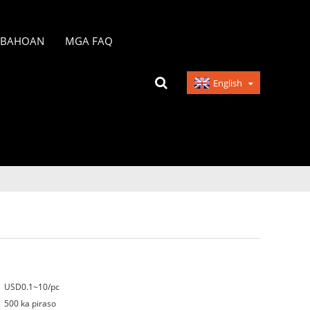
ABAHOAN
MGA FAQ
English
USD0.1~10/pc
500 ka piraso