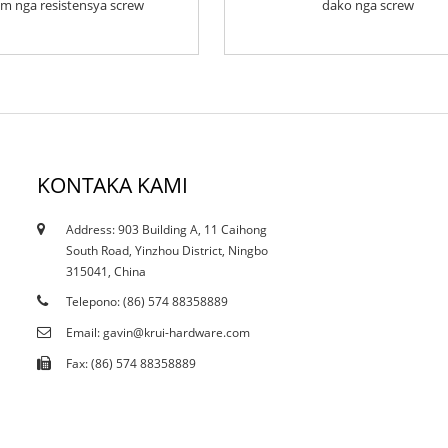
m nga resistensya screw
dako nga screw
KONTAKA KAMI
Address: 903 Building A, 11 Caihong
12/10/21
South Road, Yinzhou District, Ningbo
Ang kasamtangan ba nga pagpugong makaapekto
315041, China
sa mantsa ...
Telepono: (86) 574 88358889
Email: gavin@krui-hardware.com
Fax: (86) 574 88358889