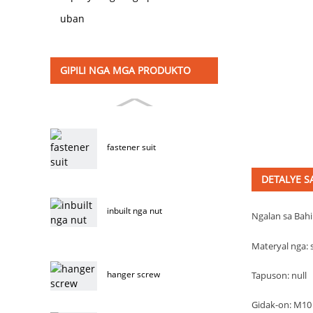
uban
GIPILI NGA MGA PRODUKTO
fastener suit
DETALYE 
inbuilt nga nut
Ngalan sa Bahi
Materyal nga: s
hanger screw
Tapuson: null
Gidak-on: M10