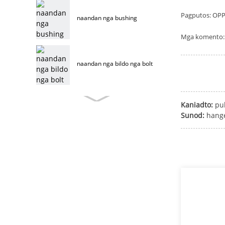
Pagputos: OPP
naandan nga bushing
Mga komento: 
naandan nga bildo nga bolt
Kaniadto:
pu
custom nga muwebles bolt
Sunod:
hang
stainless steel nga
muwebles bolt
bolt sa muwebles