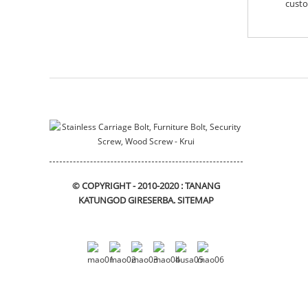
stud screw
custo
motor housing
Pagbutang bracket
sliding_bracket
© COPYRIGHT - 2010-2020 : TANANG
KATUNGOD GIRESERBA.
SITEMAP
DIN912 Hexagon Socket
Head Cap Screws
Flange bushing