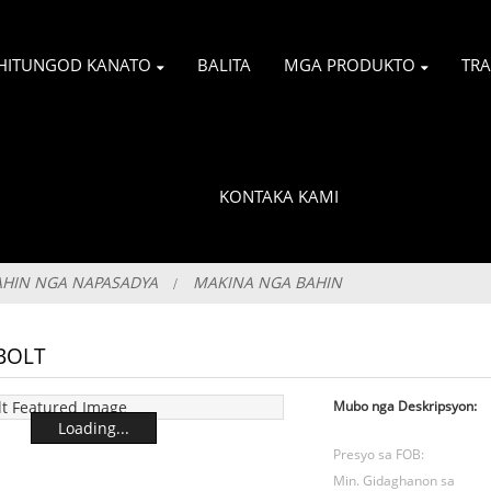
HITUNGOD KANATO
BALITA
MGA PRODUKTO
TR
KONTAKA KAMI
HIN NGA NAPASADYA
MAKINA NGA BAHIN
BOLT
Mubo nga Deskripsyon:
Loading...
Presyo sa FOB:
Min. Gidaghanon sa