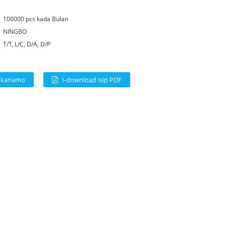
100000 pcs kada Bulan
NINGBO
T/T, L/C, D/A, D/P
l kanamo
I-download isip PDF