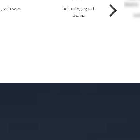
g tad-dwana
bolt tal-ħġieġ tad-
dwana
bol