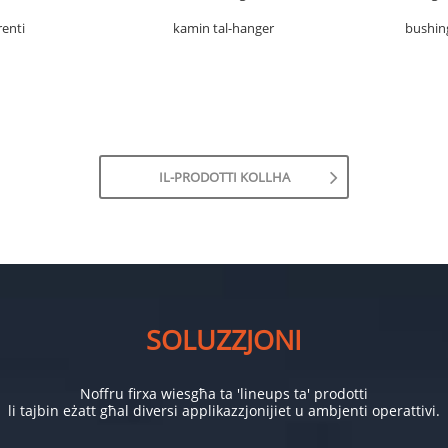
renti
kamin tal-hanger
bushin
IL-PRODOTTI KOLLHA
SOLUZZJONI
Noffru firxa wiesgħa ta 'lineups ta' prodotti
li tajbin eżatt għal diversi applikazzjonijiet u ambjenti operattivi.