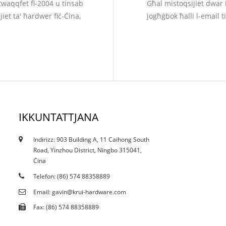
twaqqfet fl-2004 u tinsab
Għal mistoqsijiet dwar il
jiet ta' ħardwer fiċ-Ċina,
jogħġbok ħalli l-email 
port ta 'Ningbo.
u għandna tim ta 'R&D
addiem tas-sengħa. Għandna
. Dawn il-fatturi kollha
 tal-kunsinna jistgħu jiġu
.
ware mhux standard, aħna
IKKUNTATTJANA
 tal-metall mhux standard
 u assemblaġġi skond it-
Indirizz: 903 Building A, 11 Caihong South
odotti tagħna fihom ġewż,
12/10/21
Road, Yinzhou District, Ningbo 315041,
It-tnaqqis attwali jaffettwa t-tebgħa...
li, rivets, pinnijiet, molol,
Ċina
oti, spacers, għata eċċ.,
Telefon: (86) 574 88358889
azzar, azzar tal-karbonju,
per, ram eċċ Fl-istess ħin,
Email: gavin@krui-hardware.com
nenti standard stokk bi
Fax: (86) 574 88358889
boltijiet, viti, woxers u