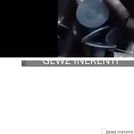
ĠEWŻ INERENTI
MATERJAL, FINITURA, DAQSIJIET HUMA CUSTOMIZABL