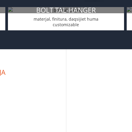
BOLT TAL-HANGER
materjal, finitura, daqsijiet huma
customizable
JA