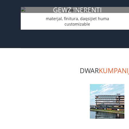
ĠEWŻ INERENTI
materjal, finitura, daqsijiet huma
customizable
DWAR
KUMPANI