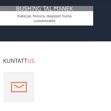
BUSHING TAL-ĦANEK
materjal, finitura, daqsijiet huma
customizable
KUNTATT
US