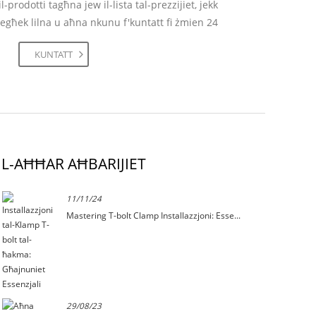
-prodotti tagħna jew il-lista tal-prezzijiet, jekk
tiegħek lilna u aħna nkunu f'kuntatt fi żmien 24
siegħa.
KUNTATT
L-AĦĦAR AĦBARIJIET
11/11/24
Mastering T-bolt Clamp Installazzjoni: Esse...
29/08/23