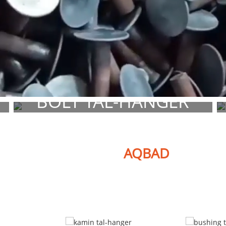
BOLT TAL-HANGER
E
MATERJAL, FINITURA, DAQSIJIET HUMA CUSTOMIZABLE
PRODOTTI
AQBAD
Noffru firxa wiesgħa ta 'lineups ta' prodotti
li tajbin eżatt għal diversi applikazzjonijiet u ambjenti operattivi.