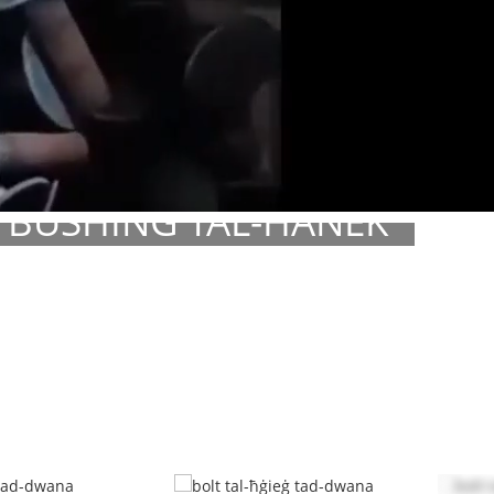
BUSHING TAL-ĦANEK
MATERJAL, FINITURA, DAQSIJIET HUMA CUSTOMIZABLE