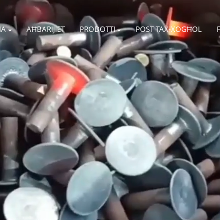
NA
AĦBARIJIET
PRODOTTI
POST TAX-XOGĦOL