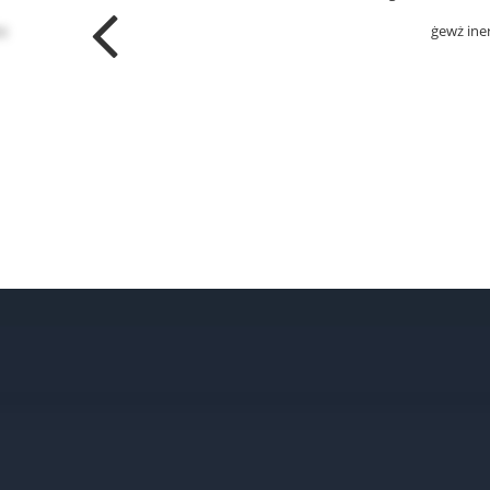
a
ġewż ine