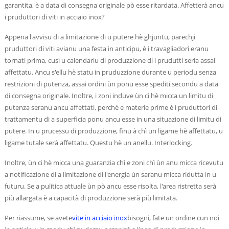
garantita, è a data di consegna originale pò esse ritardata. Affetterà ancu
i pruduttori di viti in acciaio inox?
Appena l'avvisu di a limitazione di u putere hè ghjuntu, parechji
pruduttori di viti avianu una festa in anticipu, è i travagliadori eranu
tornati prima, cusì u calendariu di produzzione di i prudutti seria assai
affettatu. Ancu s'ellu hè statu in pruduzzione durante u periodu senza
restrizioni di putenza, assai ordini ùn ponu esse spediti secondu a data
di consegna originale. Inoltre, i zoni induve ùn ci hè micca un limitu di
putenza seranu ancu affettati, perchè e materie prime è i pruduttori di
trattamentu di a superficia ponu ancu esse in una situazione di limitu di
putere. In u prucessu di produzzione, finu à chì un ligame hè affettatu, u
ligame tutale serà affettatu. Questu hè un anellu. Interlocking.
Inoltre, ùn ci hè micca una guaranzia chì e zoni chì ùn anu micca ricevutu
a notificazione di a limitazione di l'energia ùn saranu micca ridutta in u
futuru. Se a pulitica attuale ùn pò ancu esse risolta, l'area ristretta serà
più allargata è a capacità di produzzione serà più limitata.
Per riassume, se avete
vite in acciaio inox
bisogni, fate un ordine cun noi