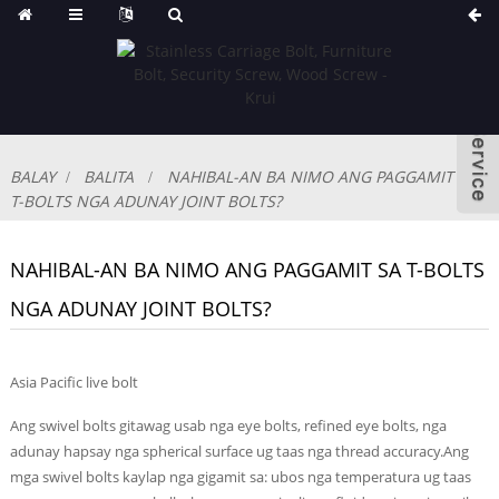
BALAY
BALITA
NAHIBAL-AN BA NIMO ANG PAGGAMIT SA
T-BOLTS NGA ADUNAY JOINT BOLTS?
NAHIBAL-AN BA NIMO ANG PAGGAMIT SA T-BOLTS
NGA ADUNAY JOINT BOLTS?
Asia Pacific live bolt
Ang swivel bolts gitawag usab nga eye bolts, refined eye bolts, nga
adunay hapsay nga spherical surface ug taas nga thread accuracy.Ang
mga swivel bolts kaylap nga gigamit sa: ubos nga temperatura ug taas