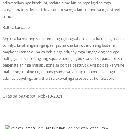
adlaw-adlaw nga kinabuhi, makita nimo kini sa mga ligid sa mga
sakyanan, tricycle, electric vehicle, o sa mga lamp stand sa mga street
lamp.
Bolt sa karwahe
Ang usa ka matang sa fastener nga gilangkuban sa usa ka ulo ug usa ka
tornilyo kinahanglan nga ipaangay sa usa ka nut aron ang fastener
magkonektar sa duha ka bahin nga adunay mga lungag.Ang carriage
bolt gigamit sa slot, ug ang square neck giugbok sa slot sa panahon sa
pag-instalar, nga makapugong sa bolt sa pagtuyok.Ang bolt sa karwahe
mahimong molihok nga managsama sa slot, ug mahimo usab nga
adunay papel nga anti-theft sa aktwal nga proseso sa koneksyon.
Oras sa pag-post: Nob-18-2021