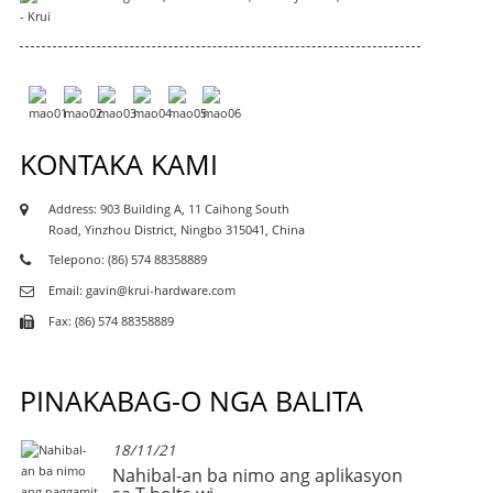
KONTAKA KAMI
Address: 903 Building A, 11 Caihong South
Road, Yinzhou District, Ningbo 315041, China
Telepono: (86) 574 88358889
Email: gavin@krui-hardware.com
Fax: (86) 574 88358889
PINAKABAG-O NGA BALITA
18/11/21
Nahibal-an ba nimo ang aplikasyon