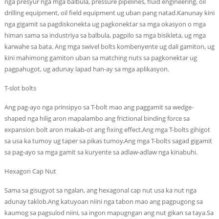
nga presyur nga mga balbula, pressure pipelines, fluid engineering, oil
drilling equipment, oil field equipment ug uban pang natad.Kanunay kini
nga gigamit sa pagdiskonekta ug pagkonektar sa mga okasyon o mga
himan sama sa industriya sa balbula, pagpilo sa mga bisikleta, ug mga
karwahe sa bata. Ang mga swivel bolts kombenyente ug dali gamiton, ug
kini mahimong gamiton uban sa matching nuts sa pagkonektar ug
pagpahugot, ug adunay lapad han-ay sa mga aplikasyon.
T-slot bolts
Ang pag-ayo nga prinsipyo sa T-bolt mao ang paggamit sa wedge-
shaped nga hilig aron mapalambo ang frictional binding force sa
expansion bolt aron makab-ot ang fixing effect.Ang mga T-bolts gihigot
sa usa ka tumoy ug taper sa pikas tumoy.Ang mga T-bolts sagad gigamit
sa pag-ayo sa mga gamit sa kuryente sa adlaw-adlaw nga kinabuhi.
Hexagon Cap Nut
Sama sa gisugyot sa ngalan, ang hexagonal cap nut usa ka nut nga
adunay taklob.Ang katuyoan niini nga tabon mao ang pagpugong sa
kaumog sa pagsulod niini, sa ingon mapugngan ang nut gikan sa taya.Sa