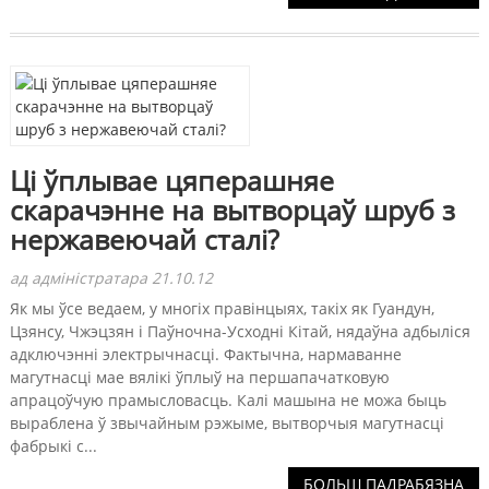
Ці ўплывае цяперашняе
скарачэнне на вытворцаў шруб з
нержавеючай сталі?
ад адміністратара 21.10.12
Як мы ўсе ведаем, у многіх правінцыях, такіх як Гуандун,
Цзянсу, Чжэцзян і Паўночна-Усходні Кітай, нядаўна адбыліся
адключэнні электрычнасці. Фактычна, нармаванне
магутнасці мае вялікі ўплыў на першапачатковую
апрацоўчую прамысловасць. Калі машына не можа быць
выраблена ў звычайным рэжыме, вытворчыя магутнасці
фабрыкі с...
БОЛЬШ ПАДРАБЯЗНА