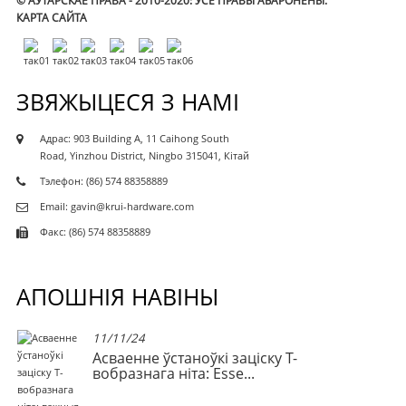
© АЎТАРСКАЕ ПРАВА - 2010-2020: УСЕ ПРАВЫ АБАРОНЕНЫ.
КАРТА САЙТА
ЗВЯЖЫЦЕСЯ З НАМІ
Адрас: 903 Building A, 11 Caihong South
Road, Yinzhou District, Ningbo 315041, Кітай
Тэлефон: (86) 574 88358889
Email: gavin@krui-hardware.com
Факс: (86) 574 88358889
АПОШНІЯ НАВІНЫ
11/11/24
Асваенне ўстаноўкі заціску Т-
вобразнага ніта: Esse...