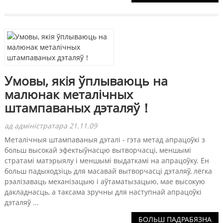
Умовы, якія ўплываюць на
малюнак металічных
штампаваных дэталяў！
ад адміністратара 21.11.09
Металічныя штампаваныя дэталі - гэта метад апрацоўкі з
больш высокай эфектыўнасцю вытворчасці, меншымі
стратамі матэрыялу і меншымі выдаткамі на апрацоўку. Ён
больш падыходзіць для масавай вытворчасці дэталяў, лёгка
рэалізаваць механізацыю і аўтаматызацыю, мае высокую
дакладнасць, а таксама зручны для наступнай апрацоўкі
дэталяў ...
БОЛЬШ ПАДРАБЯЗНА