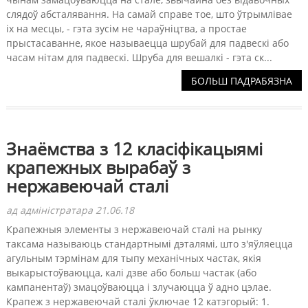
слядоў абсталявання. На самай справе тое, што ўтрымлівае
іх на месцы, - гэта зусім не чараўніцтва, а простае
прыстасаванне, якое называецца шрубай для падвескі або
часам нітам для падвескі. Шруба для вешалкі - гэта ск...
БОЛЬШ ПАДРАБЯЗНА
Знаёмства з 12 класіфікацыямі
крапежных вырабаў з
нержавеючай сталі
ад адміністратара 21.06.18
Крапежныя элементы з нержавеючай сталі на рынку
таксама называюць стандартнымі дэталямі, што з'яўляецца
агульным тэрмінам для тыпу механічных частак, якія
выкарыстоўваюцца, калі дзве або больш частак (або
кампанентаў) змацоўваюцца і злучаюцца ў адно цэлае.
Крапеж з нержавеючай сталі ўключае 12 катэгорый: 1.