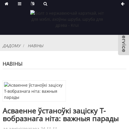
ДАДОМУ
НАВІНЫ
НАВІНЫ
Асваенне ўстаноўкі заціску Т-
вобразнага ніта: важныя парады
ад адміністратара 24-11-11