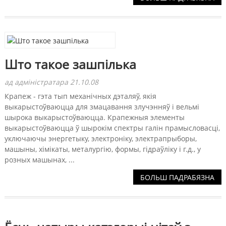
Што такое зашпілька
ад адміністратара 21.10.08
Крапеж - гэта тып механічных дэталяў, якія
выкарыстоўваюцца для змацавання злучэнняў і вельмі
шырока выкарыстоўваюцца. Крапежныя элементы
выкарыстоўваюцца ў шырокім спектры галін прамысловасці,
уключаючы энергетыку, электроніку, электрапрыборы,
машыны, хімікаты, металургію, формы, гідраўліку і г.д., у
розных машынах, ...
БОЛЬШ ПАДРАБЯЗНА