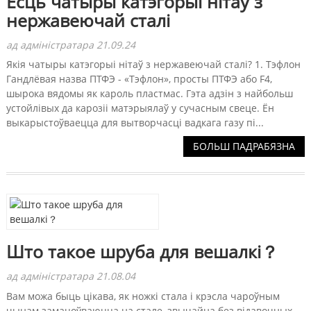
Ёсць чатыры катэгорыі нітаў з
нержавеючай сталі
ад адміністратара 21.09.24
Якія чатыры катэгорыі нітаў з нержавеючай сталі? 1. Тэфлон
Гандлёвая назва ПТФЭ - «Тэфлон», просты ПТФЭ або F4,
шырока вядомы як кароль пластмас. Гэта адзін з найбольш
устойлівых да карозіі матэрыялаў у сучасным свеце. Ён
выкарыстоўваецца для вытворчасці вадкага газу пі...
БОЛЬШ ПАДРАБЯЗНА
Што такое шруба для вешалкі？
ад адміністратара 21.08.04
Вам можа быць цікава, як ножкі стала і крэсла чароўным
чынам замацоўваюцца на стале, звычайна без відавочных