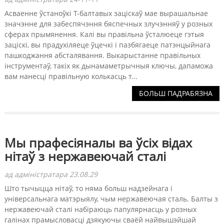
Асваенне ўстаноўкі Т-балтавых заціскаў мае вырашальнае
значэнне для забеспячэння бяспечных злучэнняў у розных
сферах прымянення. Калі вы правільна ўсталюеце гэтыя
заціскі, вы прадухіляеце ўцечкі і пазбягаеце патэнцыйнага
пашкоджання абсталявання. Выкарыстанне правільных
інструментаў, такіх як дынамаметрычныя ключы, дапаможа
вам нанесці правільную колькасць т...
БОЛЬШ ПАДРАБЯЗНА
Мы прафесіяналы ва ўсіх відах
нітаў з нержавеючай сталі
ад адміністратара 23.08.29
Што тычыцца нітаў, то няма больш надзейнага і
універсальнага матэрыялу, чым нержавеючая сталь. Балты з
нержавеючай сталі набіраюць папулярнасць у розных
галінах прамысловасці дзякуючы сваёй найвышэйшай