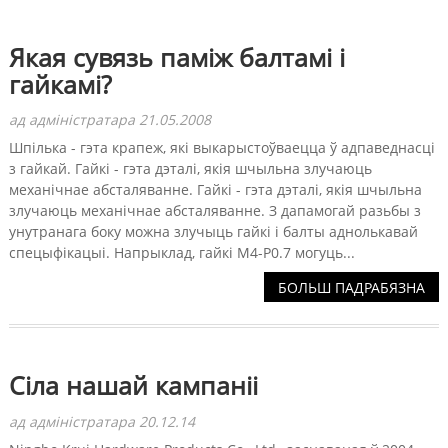
Якая сувязь паміж балтамі і
гайкамі?
ад адміністратара 21.05.2008
Шпілька - гэта крапеж, які выкарыстоўваецца ў адпаведнасці
з гайкай. Гайкі - гэта дэталі, якія шчыльна злучаюць
механічнае абсталяванне. Гайкі - гэта дэталі, якія шчыльна
злучаюць механічнае абсталяванне. З дапамогай разьбы з
унутранага боку можна злучыць гайкі і балты аднолькавай
спецыфікацыі. Напрыклад, гайкі M4-P0.7 могуць...
БОЛЬШ ПАДРАБЯЗНА
Сіла нашай кампаніі
ад адміністратара 20.12.14