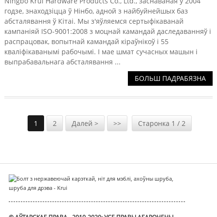
Ningbo Krui Hardware Products Co., Ltd., заснаваная ў 2004
годзе, знаходзіцца ў Нінбо, адной з найбуйнейшых баз
абсталявання ў Кітаі. Мы з'яўляемся сертыфікаванай
кампаніяй ISO-9001:2008 з моцнай камандай даследаванняў і
распрацовак, вопытнай камандай кіраўнікоў і 55
кваліфікаванымі рабочымі. І мае шмат сучасных машын і
выпрабавальнага абсталявання ...
БОЛЬШ ПАДРАБЯЗНА
1
2
Далей >
>>
Старонка 1 / 2