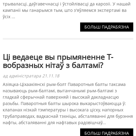
трываласці, даўгавечнасці і ўстойлівасці да карозіі. У нашай
кампаніі мы ганарымся тым, што з'яўляемся экспертамі ва
ўсіх ...
БОЛЬШ ПАДРАБЯЗНА
Ці ведаеце вы прымяненне Т-
вобразных нітаў з балтамі?
ад адміністратара 21.11.18
Азіяцка-Ціхаакіянскі рым-болт Паваротныя балты таксама
называюць рым-балтамі, вытанчанымі рым-балтамі з
гладкай сферычнай паверхняй і высокай дакладнасцю
разьбы. Паваротныя балты шырока выкарыстоўваюцца ў:
клапанах нізкай тэмпературы і высокага ціску, напорных
трубаправодах, вадкаснай тэхніцы, абсталяванні для бурэння
нафты, абсталяванні для нафтавых радовішчаў...
БОЛЬШ ПАДРАБЯЗНА