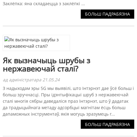
Заклёпка: яна складаецца з заклёпкі ...
БОЛЬШ ПАДРАБЯЗНА
Як вызначыць шрубы з
нержавеючай сталі?
ад адміністратара 21.05.24
З надыходам эры 5G мы выявілі, што Інтэрнэт дае ўсё больш і
больш зручнасці. Пры ідэнтыфікацыі шруб з нержавеючай
сталі многія сябры даведаліся праз Інтэрнэт, што ў дадатак
да традыцыйнага метаду адсорбцыі магнітам ёсць больш
дапаможных інструментаў, якія могуць зразумець г...
БОЛЬШ ПАДРАБЯЗНА