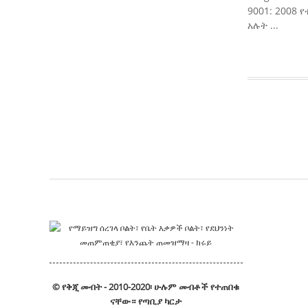
9001: 2008
አሉት ...
© የቅጂ መብት - 2010-2020፡ ሁሉም መብቶች የተጠበቁ
ናቸው።
የጣቢያ ካርታ