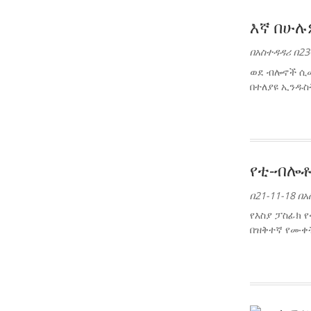
እኛ በሁሉ
በአስተዳዳሪ በ23
ወደ ብሎኖች ሲመ
በተለያዩ ኢንዱስ
የቲ-ብሎቶ
በ21-11-18 በ
የእስያ ፓስፊክ የ
በዝቅተኛ የሙቀት