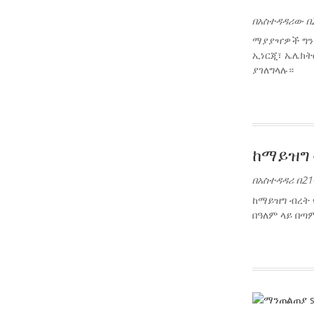
በአስተዳዳሪው በ2
ማያያዣዎች ግንኙ
ኢነርጂ፣ ኤሌክት
ያገለግላሉ።
ከማይዝግ 
በአስተዳዳሪ በ21
ከማይዝግ ብረት የ
በዓለም ላይ በጣ