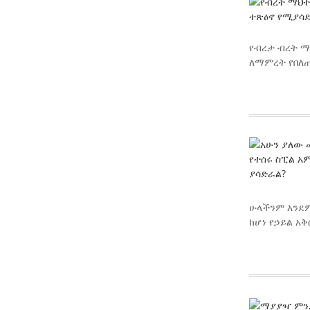
የብረታ ብረት ማ
ለማምረት የበለጠ
ሁላችንም እንደም
ከሆነ የኃይል አ