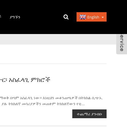
ች
ያግኙን
English
ር፡ አስፈላጊ ምክሮች
 ማወቅ በጣም አስፈላጊ ነው። እነዚህን መቆንጠጫዎች በትክክል ሲጭኑ,
s ያሉ ትክክለኛ መሳሪያዎችን መጠቀም ትክክለኛውን የቲ...
ተጨማሪ ያንብቡ