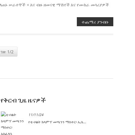
5 የሰለጠኑ ሠራተኞች ። እና ብዙ ዘመናዊ ማሽኖች እና የሙከራ መሳሪያዎች
ተጨማሪ ያንብቡ
ገጽ 1/2
የቅርብ ጊዜ ዜናዎች
11/11/24
የቲ-ቦልት ክላምፕ መጫንን ማስተር፡ ኢሴ...