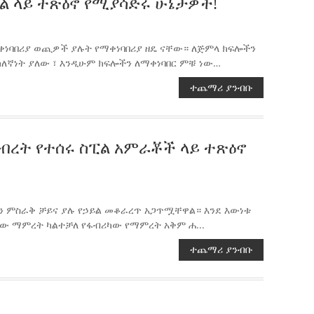
ል ላይ ተጽዕኖ የሚያሳድሩ ሁኔታዎች!
ቀነባበሪያ ወጪዎች ያሉት የማቀነባበሪያ ዘዴ ናቸው። ለጅምላ ክፍሎችን
ክለኛነት ያለው ፣ እንዲሁም ክፍሎችን ለማቀነባበር ምቹ ነው…
ተጨማሪ ያንብቡ
ብረት የተሰሩ ስፒል አምራቾች ላይ ተጽዕኖ
ን ምስራቅ ቻይና ያሉ የኃይል መቆራረጥ አጋጥሟቸዋል። እንደ እውነቱ
ደው ማምረት ካልተቻለ የፋብሪካው የማምረት አቅም ሐ...
ተጨማሪ ያንብቡ