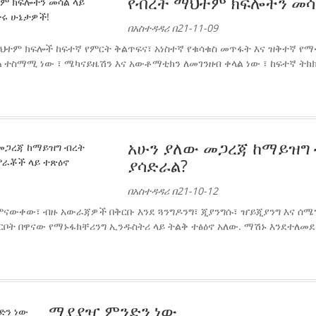
የብረት ማህተም ክፍሎችን መሳ
በአስተዳዳሪ በ21-11-09
ህተም ክፍሎች ከፍተኛ የምርት ቅልጥፍና፣ አነስተኛ የቁሳቁስ መጥፋት እና ዝቅተኛ የማ
 ተስማሚ ነው ፣ ሜካናይዜሽን እና አውቶማቲክን ለመገንዘብ ቀላል ነው ፣ ከፍተኛ ትክ
አሁን ያለው መጋረጃ ከማይዝግ 
ያሳድራል?
በአስተዳዳሪ በ21-10-12
ናውቀው፣ ብዙ አውራጃዎች በቅርቡ እንደ ጓንግዶንግ፣ ጂያንግሱ፣ ዠይጂያንግ እና ሰሜ
ቅርቦት በዋናው የማኑፋክቸሪንግ ኢንዱስትሪ ላይ ትልቅ ተፅዕኖ አለው. ማሽኑ እንደተለመ
ማያያዣ ምንድን ነው