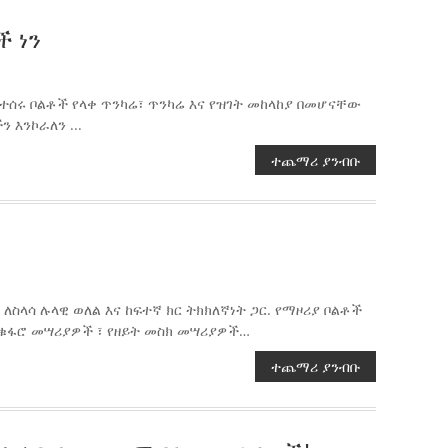
 ነን
ተሰሩ ቦልቶች የላቀ ጥንካሬ፣ ጥንካሬ እና የዝገት መከላከያ በመሆናቸው
እንኮራለን ...
ተጨማሪ ያንብቡ
ለስላሳ ሉላዊ ወለል እና ከፍተኛ ክር ትክክለኛነት ጋር. የማዞሪያ ቦልቶች
ት ቁፋሮ መሣሪያዎች ፣ የዘይት መስክ መሣሪያዎች…
ተጨማሪ ያንብቡ