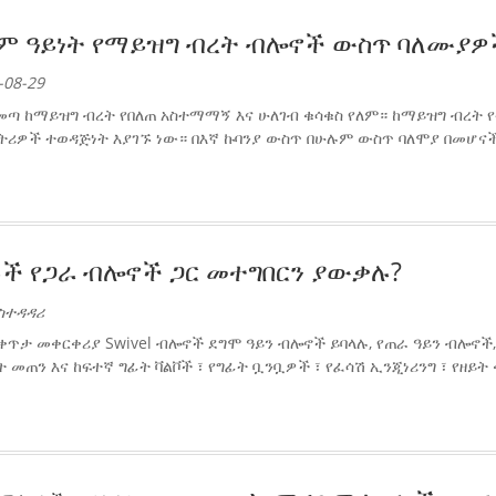
ም ዓይነት የማይዝግ ብረት ብሎኖች ውስጥ ባለሙያዎች
-08-29
ጣ ከማይዝግ ብረት የበለጠ አስተማማኝ እና ሁለገብ ቁሳቁስ የለም። ከማይዝግ ብረት የ
ትሪዎች ተወዳጅነት እያገኙ ነው። በእኛ ኩባንያ ውስጥ በሁሉም ውስጥ ባለሞያ በመሆናችን 
ች የጋራ ብሎኖች ጋር መተግበርን ያውቃሉ?
አስተዳዳሪ
ቀጥታ መቀርቀሪያ Swivel ብሎኖች ደግሞ ዓይን ብሎኖች ይባላሉ, የጠራ ዓይን ብሎኖች, 
 መጠን እና ከፍተኛ ግፊት ቫልቮች ፣ የግፊት ቧንቧዎች ፣ የፈሳሽ ኢንጂነሪንግ ፣ የዘይ