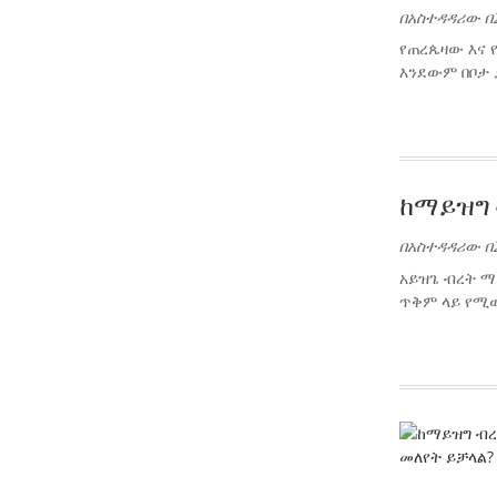
በአስተዳዳሪው በ2
የጠረጴዛው እና 
እንደውም በቦታ 
ከማይዝግ 
በአስተዳዳሪው በ2
አይዝጌ ብረት ማ
ጥቅም ላይ የሚው