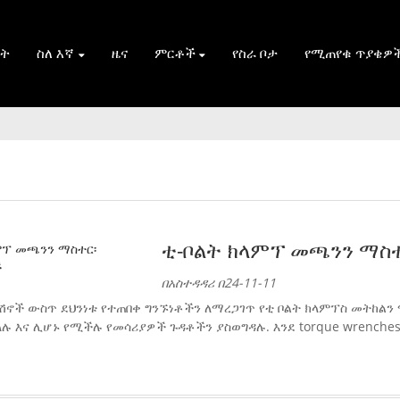
ት
ስለ እኛ
ዜና
ምርቶች
የስራ ቦታ
የሚጠየቁ ጥያቄዎ
ቲ-ቦልት ክላምፕ መጫንን ማስተ
በአስተዳዳሪ በ24-11-11
ሽኖች ውስጥ ደህንነቱ የተጠበቀ ግንኙነቶችን ለማረጋገጥ የቲ ቦልት ክላምፕስ መትከልን
ላሉ እና ሊሆኑ የሚችሉ የመሳሪያዎች ጉዳቶችን ያስወግዳሉ. እንደ torque wrenche