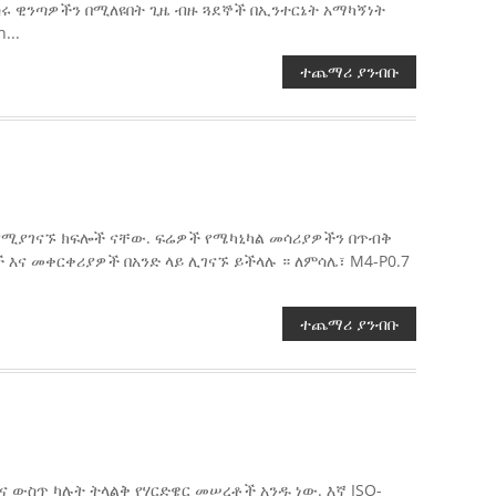
ተሰሩ ዊንጣዎችን በሚለዩበት ጊዜ ብዙ ጓደኞች በኢንተርኔት አማካኝነት
...
ተጨማሪ ያንብቡ
የሚያገናኙ ክፍሎች ናቸው. ፍሬዎች የሜካኒካል መሳሪያዎችን በጥብቅ
ና መቀርቀሪያዎች በአንድ ላይ ሊገናኙ ይችላሉ ። ለምሳሌ፣ M4-P0.7
ተጨማሪ ያንብቡ
 በቻይና ውስጥ ካሉት ትላልቅ የሃርድዌር መሠረቶች አንዱ ነው. እኛ ISO-