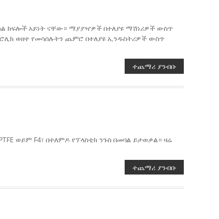
ካል ክፍሎች አይነት ናቸው። ማያያዣዎች በተለያዩ ማሽነሪዎች ውስጥ
ድሮሊክ ወዘተ የመሳሰሉትን ጨምሮ በተለያዩ ኢንዱስትሪዎች ውስጥ
ተጨማሪ ያንብቡ
PTFE ወይም F4፣ በተለምዶ የፕላስቲክ ንጉስ በመባል ይታወቃል። ዛሬ
ተጨማሪ ያንብቡ