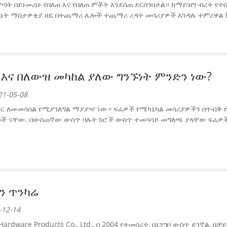
ምጣት በይነመረቡ የበለጠ እና የበለጠ ምቾት እንደሰጠ ደርሰንበታል። ከማይዝግ ብረት የ
ኔት ማስታዎቂያ ዘዴ በተጨማሪ ሌሎች ተጨማሪ ረዳት መሳሪያዎች እንዳሉ ተምረዋል h
እና በለውዝ መካከል ያለው ግንኙነት ምንድን ነው?
1-05-08
ር ለመመሳሰል የሚያገለግል ማያያዣ ነው። ፍሬዎች የሜካኒካል መሳሪያዎችን በጥብቅ 
ች ናቸው. በውስጠኛው ውስጥ ባሉት ክሮች ውስጥ ተመሳሳይ መግለጫ ያላቸው ፍሬዎች እ
ን ጥንካሬ
-12-14
 Hardware Products Co., Ltd., በ 2004 የተመሰረተ, በኒንግቦ ውስጥ ይገኛል,