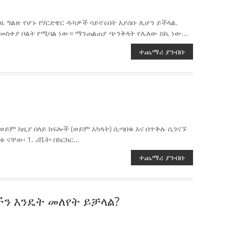
 ግልጽ የሆኑ የሃርድዌር ዱካዎች ሳይኖሩበት እያሰቡ ሊሆን ይችላል.
ስቀያ ቦልት የሚባል ነው። ማንጠልጠያ ጭንቅላት የሌለው ስኪ ነው...
ተጨማሪ ያንብቡ
ይም ከዚያ በላይ ክፍሎች (ወይም አካላት) ሲጣበቁ እና በጥቅሉ ሲገናኙ
ቸው፡ 1. ሪቬት፡ በክርክር...
ተጨማሪ ያንብቡ
ን እንዴት መለየት ይቻላል?