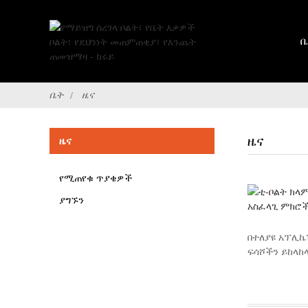
ቤ
ቤት
ዜና
ዜና
ዜና
የሚጠየቁ ጥያቄዎች
ያግኙን
በተለያዩ አፕሊኬ
ፍሳሾችን ይከላከ