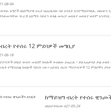
1-08-04
የወንበሩ እግሮች በአስማታዊ ሁኔታ በጠረጴዛው ላይ እንዴት እንደሚስተካከሉ, ብዙውን ጊዜ
ያስቀመጣቸው ጭራሽ አስማት ሳይሆን ቀላል መሳሪያ መስቀያ መስቀያ ወይም አንዳንዴ መ
ብረት የተሰሩ 12 ምደባዎች መግቢያ
1-06-18
ያያዣዎች በገበያ ውስጥ መደበኛ ክፍሎች ተብለው ይጠራሉ ፣ ይህ አጠቃላይ ቃል ሁለት ወ
ሉት የሜካኒካል ክፍሎች ዓይነት ነው። አይዝጌ ብረት ማያያዣዎች 12 ምድቦችን ያካተቱ ና
ከማይዝግ ብረት የተሰሩ ዊንጮች
በአስተዳዳሪው በ21-05-24