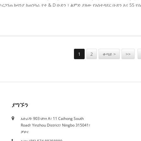
 የተረጋገጠ ኩባንያ ከጠንካራ የተ & D ቡድን ፣ ልምድ ያለው የአስተዳደር ቡድን እና 5
1
2
ቀጣይ >
>>
ያግኙን
አድራሻ፡ 903 ህንፃ A፣ 11 Caihong South
12/10/21
Road፣ Yinzhou District፣ Ningbo 315041፣
አሁን ያለው መጋረጃ እድፍን ይጎዳል...
ቻይና