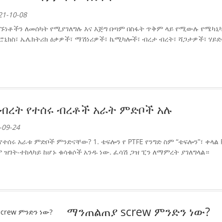
1-10-08
ነቶችን ለመሰካት የሚያገለግሉ እና እጅግ በጣም በስፋት ጥቅም ላይ የሚውሉ የሜካኒ
ሮኒክስ፣ ኤሌክትሪክ ዕቃዎች፣ ማሽነሪዎች፣ ኬሚካሎች፣ ብረታ ብረት፣ ሻጋታዎች፣ ሃይ
ብረት የተሰሩ ብረቶች አራት ምድቦች አሉ
-09-24
ተሰሩ አራቱ ምድቦች ምንድናቸው? 1. ቴፍሎን የ PTFE የንግድ ስም “ቴፍሎን”፣ ቀላል 
ም ዝገት-ተከላካይ ከሆኑ ቁሳቁሶች አንዱ ነው. ፈሳሽ ጋዝ ፒን ለማምረት ያገለግላል።
ማንጠልጠያ screw ምንድን ነው?