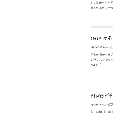
የ 5G ዘመን መ
ከባህላዊው የማግ
በብሎኖች 
በአስተዳዳሪው በ2
ምስሉ ከለውዝ ጋ
የሚያገናኙ ክፍሎ
ፍሬዎች...
የኩባንያች
በአስተዳዳሪ በ20
Ningbo Krui