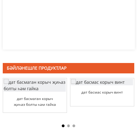
БӘЙЛӘНЕШЛЕ ПРОДУКТЛАР
дат басмас корыч винт
дат басмаган корыч
җиһаз болты һәм гайка