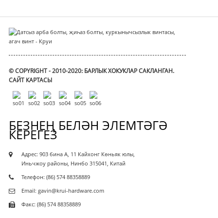
© COPYRIGHT - 2010-2020: БАРЛЫК ХОКУКЛАР САКЛАНГАН.
САЙТ КАРТАСЫ
БЕЗНЕҢ БЕЛӘН ЭЛЕМТӘГӘ
КЕРЕГЕЗ
Адрес: 903 бина А, 11 Кайхонг Көньяк юлы,
Иньчжоу районы, Нинбо 315041, Китай
Телефон: (86) 574 88358889
Email: gavin@krui-hardware.com
Факс: (86) 574 88358889