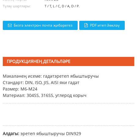
Түләү шартлары:
T / T, L / C, D / A, D / P.
Безгә электрон почта җибәрегез
PDF итеп йөкләү
ПРОДУКЦИЯНЕҢ ДЕТАЛЬЛӘРЕ
Мәкаләнең исеме: гадәт
эретеп ябыштыручы
Стандарт: DIN, ISO, JIS, AISI яки гадәт
Размер: M6-M24
Материал: 304SS, 316SS, углерод корыч
Алдагы:
эретеп ябыштыручы DIN929