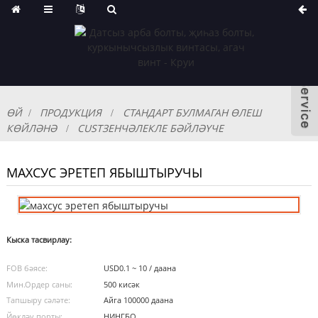
ӨЙ
ПРОДУКЦИЯ
СТАНДАРТ БУЛМАГАН ӨЛЕШ
КӨЙЛӘНӘ
CUSTЗЕНЧӘЛЕКЛЕ БӘЙЛӘҮЧЕ
МАХСУС ЭРЕТЕП ЯБЫШТЫРУЧЫ
Кыска тасвирлау:
FOB бәясе:
USD0.1 ~ 10 / даана
Мин.Ордер саны:
500 кисәк
Тапшыру сәләте:
Айга 100000 даана
Йөкләү порты:
НИНГБО